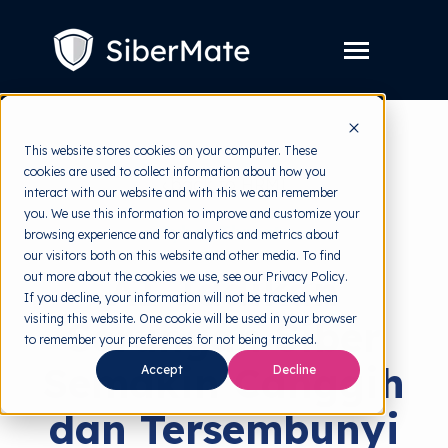
SKIP
TO
CONTENT
Toggle
Menu
Layanan
Toggle
This website stores cookies on your computer. These
children
for
cookies are used to collect information about how you
Harga
back to HRMI
Layanan
interact with our website and with this we can remember
you. We use this information to improve and customize your
Resources
Toggle
Cyber Threats
browsing experience and for analytics and metrics about
children
for
our visitors both on this website and other media. To find
Tools Gratis
Toggle
Resources
AI Jadikan
out more about the cookies we use, see our Privacy Policy.
children
for
If you decline, your information will not be tracked when
Tentang
Tools
visiting this website. One cookie will be used in your browser
Serangan Siber
Gratis
to remember your preferences for not being tracked.
Semakin Canggih
Accept
Decline
Coba Gratis
dan Tersembunyi