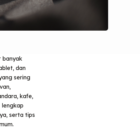
t banyak
blet, dan
yang sering
van,
andara, kafe,
a lengkap
a, serta tips
umum.