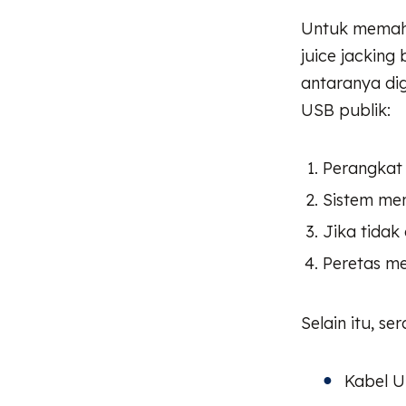
Untuk memaha
juice jacking 
antaranya di
USB publik:
Perangkat
Sistem men
Jika tidak
Peretas m
Selain itu, se
Kabel U