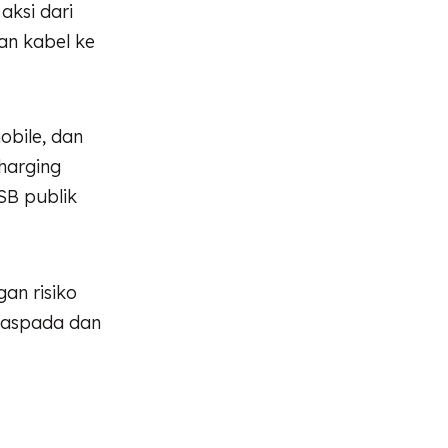
ksi dari
an kabel ke
obile, dan
harging
SB publik
an risiko
 waspada dan