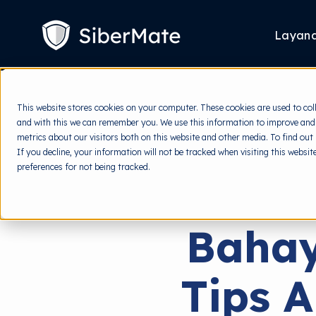
SKIP
TO
CONTENT
Layan
This website stores cookies on your computer. These cookies are used to col
and with this we can remember you. We use this information to improve and
metrics about our visitors both on this website and other media. To find out
If you decline, your information will not be tracked when visiting this websi
preferences for not being tracked.
Bahay
Tips 