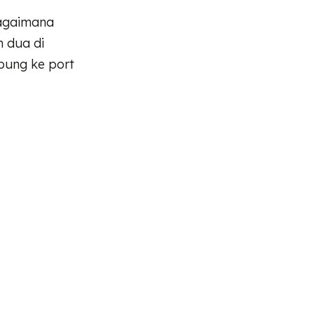
bagaimana
n dua di
bung ke port