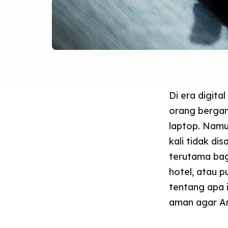
Di era digit
orang bergan
laptop. Namu
kali tidak dis
terutama bagi
hotel, atau p
tentang apa i
aman agar An