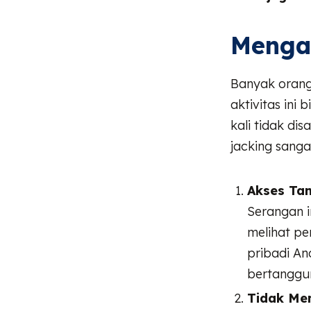
Menga
Banyak orang
aktivitas ini
kali tidak di
jacking sang
Akses Tan
Serangan i
melihat pe
pribadi An
bertanggu
Tidak Me