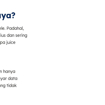
aya?
le. Padahal,
ius dan sering
pa juice
in hanya
ayar data
ang tidak