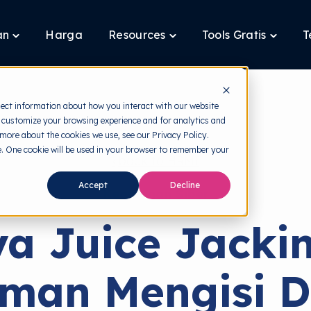
an
Harga
Resources
Tools Gratis
T
Toggle
Toggle
Toggle
children
children
children
for
for
for
Layanan
Resources
Tools
Gratis
lect information about how you interact with our website
 customize your browsing experience and for analytics and
 more about the cookies we use, see our Privacy Policy.
te. One cookie will be used in your browser to remember your
back to HRMI
Accept
Decline
Keamanan Siber
a Juice Jacki
Aman Mengisi D