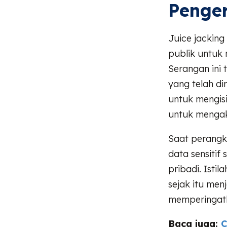
Penger
Juice jackin
publik untuk
Serangan ini
yang telah di
untuk mengisi
untuk mengak
Saat perangk
data sensitif
pribadi. Isti
sejak itu men
memperingatk
Baca juga:
C