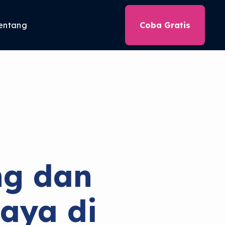
entang
Coba Gratis
ng dan
aya di