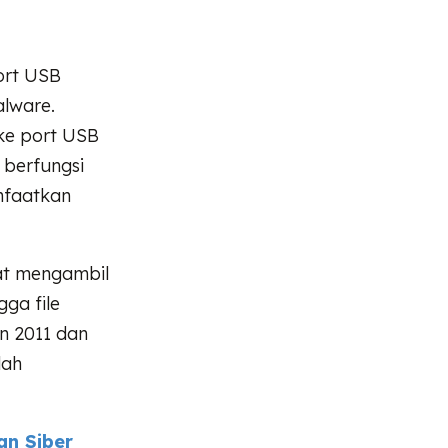
ort USB
alware.
 ke port USB
 berfungsi
anfaatkan
at mengambil
gga file
un 2011 dan
lah
an Siber