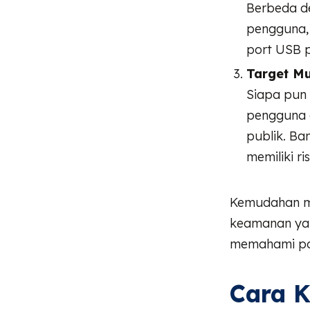
Berbeda de
pengguna, 
port USB p
Target M
Siapa pun 
pengguna g
publik. B
memiliki r
Kemudahan me
keamanan yang
memahami po
Cara K