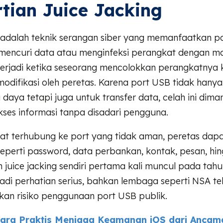
tian Juice Jacking
g adalah teknik serangan siber yang memanfaatkan p
 mencuri data atau menginfeksi perangkat dengan m
 terjadi ketika seseorang mencolokkan perangkatnya
modifikasi oleh peretas. Karena port USB tidak hanya
 daya tetapi juga untuk transfer data, celah ini dim
ses informasi tanpa disadari pengguna.
at terhubung ke port yang tidak aman, peretas dap
 seperti password, data perbankan, kontak, pesan, hin
lah juice jacking sendiri pertama kali muncul pada tah
jadi perhatian serius, bahkan lembaga seperti NSA te
an risiko penggunaan port USB publik.
ara Praktis Menjaga Keamanan iOS dari Ancam