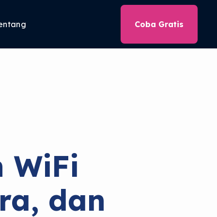
entang
Coba Gratis
 WiFi
ra, dan