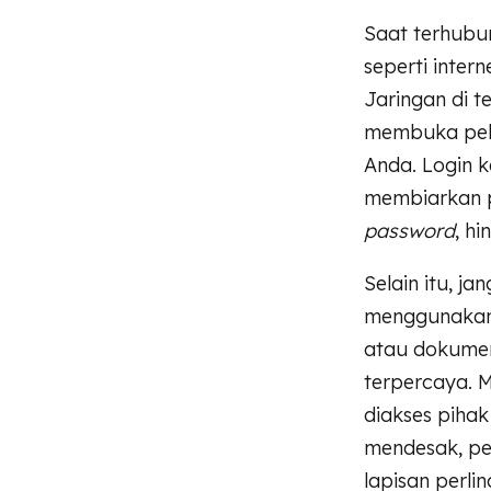
Saat terhubun
seperti inter
Jaringan di t
membuka pelua
Anda. Login k
membiarkan pi
password
, h
Selain itu, j
menggunakan W
atau dokumen
terpercaya. M
diakses piha
mendesak, p
lapisan perl