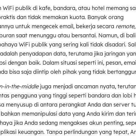
WiFi publik di kafe, bandara, atau hotel memang s
aktis dan tidak memakan kuota. Banyak orang
nya untuk mengecek email, bekerja secara
remote
buran saat menunggu atau bersantai. Namun, di ba
bahaya WiFi publik yang sering kali tidak disadari. Sal
adalah penyadapan data, terutama jika jaringan ya
psi dengan baik. Dalam situasi seperti ini, pesan, emai
Anda bisa saja diintip oleh pihak yang tidak bertangg
-in-the-middle
juga menjadi ancaman nyata, teruta
intas pengguna yang tinggi seperti bandara dan lobi h
a menyusup di antara perangkat Anda dan server tuj
bahkan memanipulasi data yang Anda kirim dan terim
haya jika Anda sedang mengakses akun penting, sepe
plikasi keuangan. Tanpa perlindungan yang tepat, A