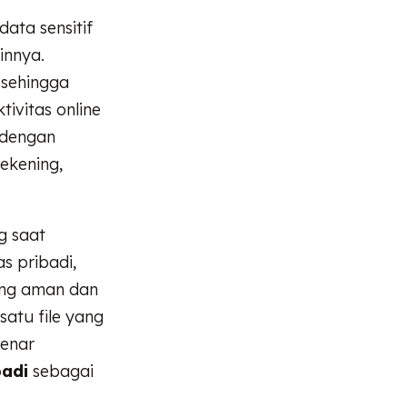
ata sensitif
innya.
 sehingga
ivitas online
 dengan
ekening,
g saat
s pribadi,
ang aman dan
atu file yang
benar
badi
sebagai