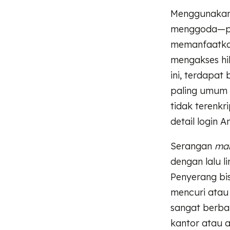
Menggunakan 
menggoda—pr
memanfaatkan
mengakses hi
ini, terdapat 
paling umum 
tidak terenkri
detail login 
Serangan
man
dengan lalu l
Penyerang bis
mencuri atau 
sangat berba
kantor atau a