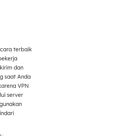
cara terbaik
bekerja
kirim dan
ng saat Anda
 karena VPN
ui server
ggunakan
indari