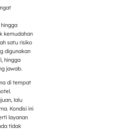
angat
, hingga
lik kemudahan
ah satu risiko
ng digunakan
l, hingga
ung jawab.
ma di tempat
otel.
uan, lalu
a. Kondisi ini
rti layanan
nda tidak