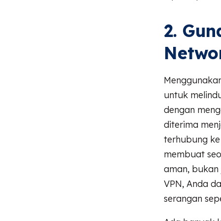
2. Gun
Netwo
Menggunaka
untuk melind
dengan mengen
diterima menj
terhubung ke
membuat seol
aman, bukan 
VPN, Anda da
serangan sep