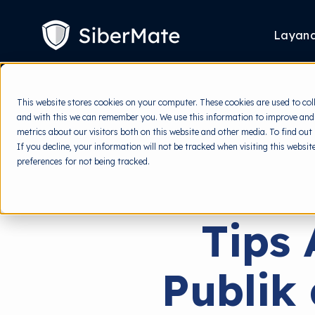
SKIP
TO
CONTENT
Layan
This website stores cookies on your computer. These cookies are used to col
and with this we can remember you. We use this information to improve and
metrics about our visitors both on this website and other media. To find out
If you decline, your information will not be tracked when visiting this websi
preferences for not being tracked.
Tips
Publik