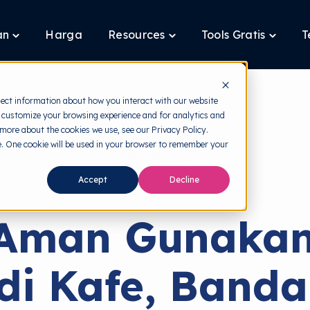
an
Harga
Resources
Tools Gratis
T
Toggle
Toggle
Toggle
children
children
children
for
for
for
Layanan
Resources
Tools
Gratis
lect information about how you interact with our website
 customize your browsing experience and for analytics and
 more about the cookies we use, see our Privacy Policy.
te. One cookie will be used in your browser to remember your
back to HRMI
Accept
Decline
Security Policy
 Aman Gunakan
 di Kafe, Banda