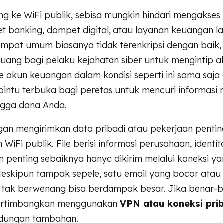
g ke WiFi publik, sebisa mungkin hindari mengakses d
net banking, dompet digital, atau layanan keuangan la
empat umum biasanya tidak terenkripsi dengan baik,
ng bagi pelaku kejahatan siber untuk mengintip akt
e akun keuangan dalam kondisi seperti ini sama saja
ntu terbuka bagi peretas untuk mencuri informasi r
ingga dana Anda.
angan mengirimkan data pribadi atau pekerjaan pentin
iFi publik. File berisi informasi perusahaan, identita
 penting sebaiknya hanya dikirim melalui koneksi y
eskipun tampak sepele, satu email yang bocor atau s
k tak berwenang bisa berdampak besar. Jika benar-
ertimbangkan menggunakan
VPN atau koneksi pri
indungan tambahan.