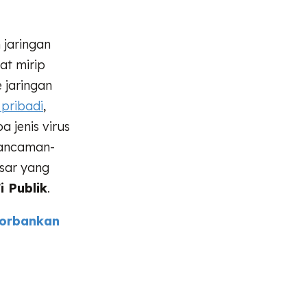
 jaringan
at mirip
 jaringan
 pribadi
,
 jenis virus
 ancaman-
sar yang
 Publik
.
gorbankan