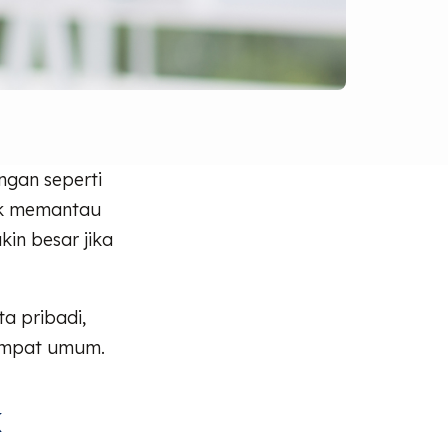
ingan seperti
tuk memantau
in besar jika
a pribadi,
 tempat umum.
k