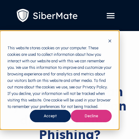
SKIP
TO
CONTENT
Toggle
Menu
Layanan
Toggle
This website stores cookies on your computer. These
children
for
cookies are used to collect information about how you
Harga
back to HRMI
Layanan
interact with our website and with this we can remember
you. We use this information to improve and customize your
Resources
Toggle
Solusi
browsing experience and for analytics and metrics about
children
for
our visitors both on this website and other media. To find
Tools Gratis
Toggle
Resources
Berapa Kerugian
out more about the cookies we use, see our Privacy Policy.
children
for
If you decline, your information will not be tracked when
Tentang
Tools
visiting this website. One cookie will be used in your browser
yang Ditimbulkan
Gratis
to remember your preferences for not being tracked.
dari Satu Email
Accept
Decline
Coba Gratis
Phishing?