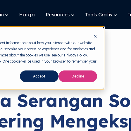
an
Harga
Resources
Tools Gratis
T
Toggle
Toggle
Toggle
children
children
children
for
for
for
Layanan
Resources
Tools
Gratis
lect information about how you interact with our website
 customize your browsing experience and for analytics and
 more about the cookies we use, see our Privacy Policy.
te. One cookie will be used in your browser to remember your
back to HRMI
Accept
Decline
Ilmu Perilaku
a Serangan So
ering Mengeksp