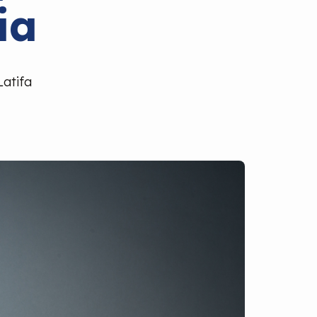
ia
Latifa