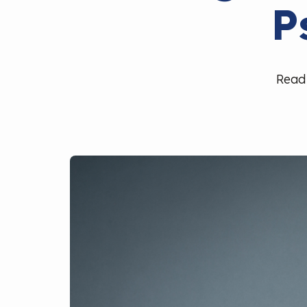
P
Read