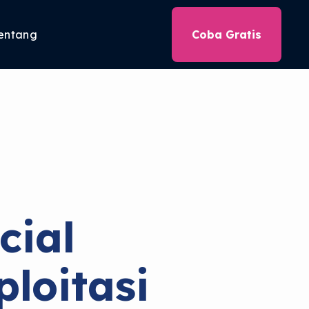
entang
Coba Gratis
cial
loitasi