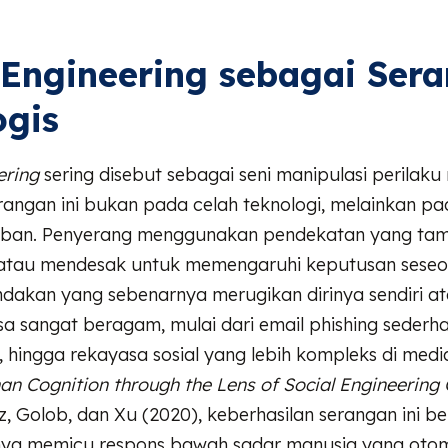
 Engineering sebagai Ser
ogis
ering
sering disebut sebagai seni manipulasi perilaku
erangan ini bukan pada celah teknologi, melainkan 
orban. Penyerang menggunakan pendekatan yang tam
atau mendesak untuk memengaruhi keputusan seseo
dakan yang sebenarnya merugikan dirinya sendiri ata
a sangat beragam, mulai dari email phishing sederh
, hingga rekayasa sosial yang lebih kompleks di media
n Cognition through the Lens of Social Engineering
, Golob, dan Xu (2020), keberhasilan serangan ini be
a memicu respons bawah sadar manusia yang otom