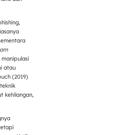
hishing,
biasanya
sementara
cam
 manipulasi
i atau
ouch (2019)
teknik
t kehilangan,
gnya
tetapi