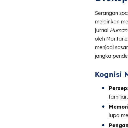
Serangan soci
melainkan me
jurnal
Human C
oleh Montañe
menjadi sasar
jangka pende
Kognisi 
Perseps
familia
Memori
lupa me
Pengam