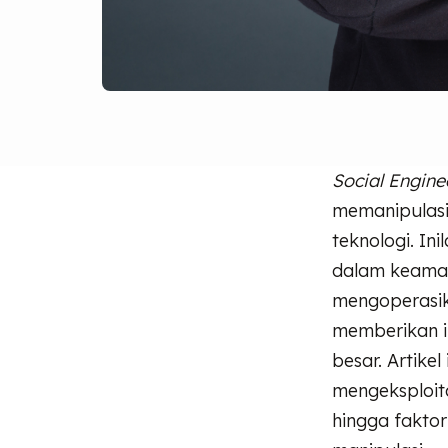
Social Engine
memanipulasi
teknologi. In
dalam keaman
mengoperasika
memberikan in
besar. Artik
mengeksploita
hingga faktor