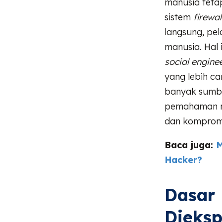
manusia tetap
sistem
firewal
langsung, pel
manusia. Hal 
social engine
yang lebih ca
banyak sumbe
pemahaman ma
dan kompromi
Baca juga:
M
Hacker?
Dasar 
Dieksp