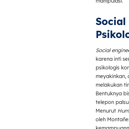
manipulasi.
Social
Psikol
Social engine
karena inti s
psikologis k
meyakinkan, 
melakukan tin
Bentuknya bis
telepon palsu
Menurut
Huma
oleh Montañez
kemampuanny