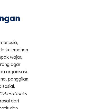
angan
 manusia,
pada kelemahan
pak wajar,
rang agar
u organisasi.
ana, panggilan
 sosial.
 Cyberattacks
rasal dari
atis dan