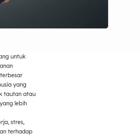
cang untuk
hanan
 terbesar
nusia yang
k tautan atau
yang lebih
ja, stres,
tan terhadap