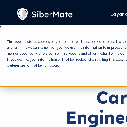
SKIP
TO
CONTENT
Layan
This website stores cookies on your computer. These cookies are used to col
and with this we can remember you. We use this information to improve and
metrics about our visitors both on this website and other media. To find out
If you decline, your information will not be tracked when visiting this websi
preferences for not being tracked.
Car
Engine