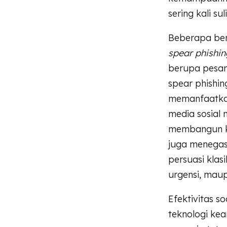
sering kali sul
Beberapa ben
spear phishin
berupa pesan
spear phishin
memanfaatkan 
media sosial 
membangun ke
juga menegas
persuasi klas
urgensi, mau
Efektivitas s
teknologi kea