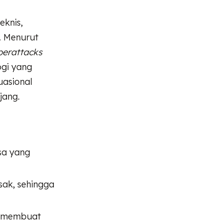
eknis,
. Menurut
berattacks
ogi yang
uasional
jang.
sa yang
ak, sehingga
t membuat