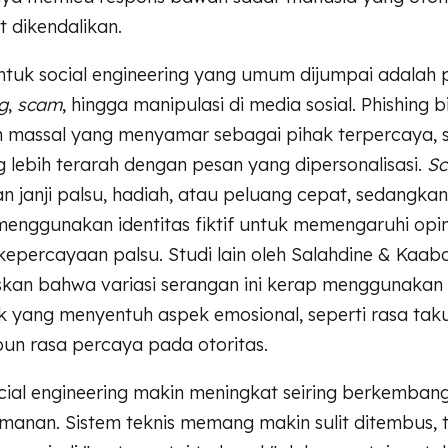
it dikendalikan.
tuk social engineering yang umum dijumpai adalah p
g
,
scam
, hingga manipulasi di media sosial. Phishing 
 massal yang menyamar sebagai pihak terpercaya, 
g lebih terarah dengan pesan yang dipersonalisasi.
S
janji palsu, hadiah, atau peluang cepat, sedangkan
menggunakan identitas fiktif untuk memengaruhi opin
percayaan palsu. Studi lain oleh Salahdine & Kaab
kan bahwa variasi serangan ini kerap menggunakan 
ik yang menyentuh aspek emosional, seperti rasa taku
pun rasa percaya pada otoritas.
ocial engineering makin meningkat seiring berkemban
manan. Sistem teknis memang makin sulit ditembus, 