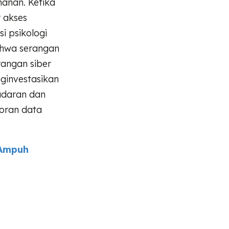
hanan. Ketika
 akses
i psikologi
bahwa serangan
rangan siber
nginvestasikan
adaran dan
coran data
 Ampuh