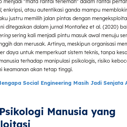
 menjadi "mata rantai terlemah" dalam rantai perta
l
, enkripsi, atau autentikasi ganda mampu memblokir
aku justru memilih jalan pintas dengan mengeksploitas
ini ditegaskan dalam jurnal Montañez et al. (2020) 
ering
sering kali menjadi pintu masuk awal menuju se
nggih dan merusak. Artinya, meskipun organisasi me
r daya untuk memperkuat sistem teknis, tanpa kes
nusia terhadap manipulasi psikologis, risiko kebo
 keamanan akan tetap tinggi.
engapa Social Engineering Masih Jadi Senjata
Psikologi Manusia yang
loitasi