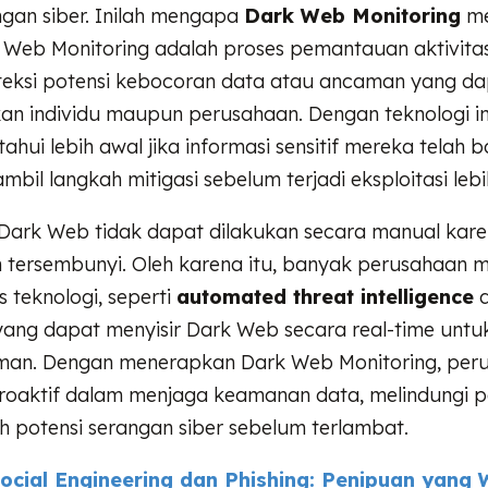
ngan siber. Inilah mengapa
Dark Web Monitoring
me
k Web Monitoring adalah proses pemantauan aktivita
eksi potensi kebocoran data atau ancaman yang da
 individu maupun perusahaan. Dengan teknologi ini,
hui lebih awal jika informasi sensitif mereka telah 
bil langkah mitigasi sebelum terjadi eksploitasi lebih
ark Web tidak dapat dilakukan secara manual kare
n tersembunyi. Oleh karena itu, banyak perusahaan
s teknologi, seperti
automated threat intelligence
 yang dapat menyisir Dark Web secara real-time un
aman. Dengan menerapkan Dark Web Monitoring, per
proaktif dalam menjaga keamanan data, melindungi p
 potensi serangan siber sebelum terlambat.
ocial Engineering dan Phishing: Penipuan yang 