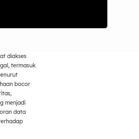
at diakses
egal, termasuk
Menurut
ahaan bocor
itas,
ng menjadi
coran data
 terhadap