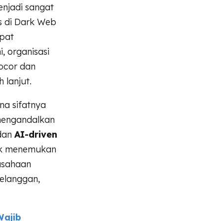
njadi sangat
s di Dark Web
pat
 organisasi
bocor dan
 lanjut.
na sifatnya
 mengandalkan
dan
AI-driven
tuk menemukan
usahaan
elanggan,
Wajib