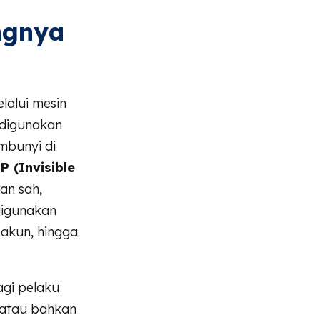
ngnya
lalui mesin
 digunakan
mbunyi di
P (Invisible
an sah,
 digunakan
 akun, hingga
gi pelaku
, atau bahkan