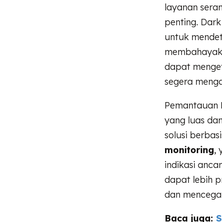
layanan sera
penting. Dar
untuk mendet
membahayakan
dapat mengeta
segera mengam
Pemantauan D
yang luas da
solusi berbasi
monitoring
,
indikasi anc
dapat lebih 
dan mencegah
Baca juga:
S