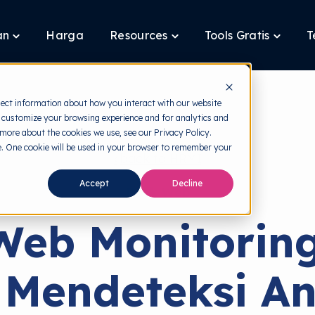
an
Harga
Resources
Tools Gratis
T
Toggle
Toggle
Toggle
children
children
children
for
for
for
Layanan
Resources
Tools
Gratis
lect information about how you interact with our website
 customize your browsing experience and for analytics and
 more about the cookies we use, see our Privacy Policy.
te. One cookie will be used in your browser to remember your
back to HRMI
Accept
Decline
Dark Web
Web Monitoring
f Mendeteksi 