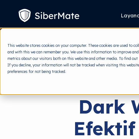
SKIP
TO
CONTENT
Layan
This website stores cookies on your computer. These cookies are used to col
and with this we can remember you. We use this information to improve and
metrics about our visitors both on this website and other media. To find out
If you decline, your information will not be tracked when visiting this websi
preferences for not being tracked.
Dark 
Efekti