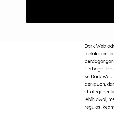
Dark Web adal
melalui mesin
perdagangan d
berbagai lap
ke Dark Web s
penipuan, dan
strategi pen
lebih awal, m
regulasi keam