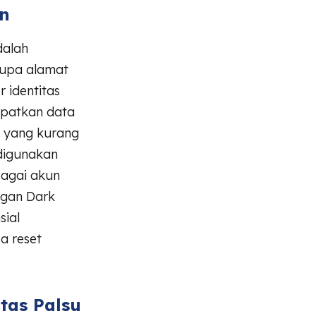
in
dalah
erupa alamat
r identitas
dapatkan data
m yang kurang
digunakan
bagai akun
ngan Dark
sial
a reset
tas Palsu