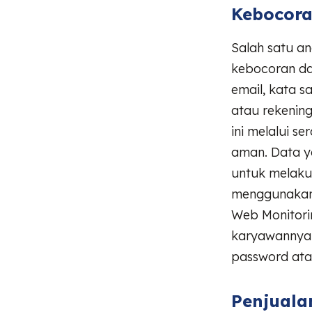
Kebocora
Salah satu a
kebocoran dat
email, kata s
atau rekening
ini melalui s
aman. Data y
untuk melak
menggunakan
Web Monitori
karyawannya 
password atau
Penjuala