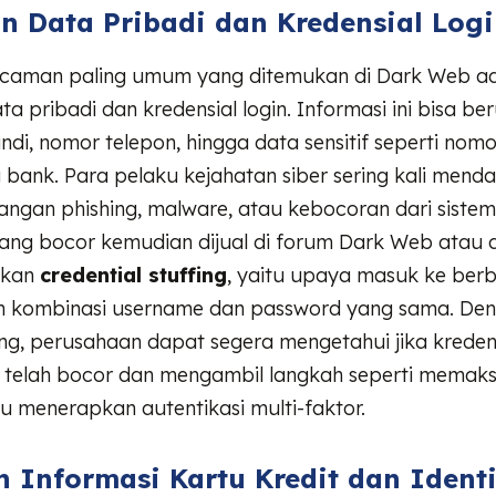
n Data Pribadi dan Kredensial Log
ncaman paling umum yang ditemukan di Dark Web a
a pribadi dan kredensial login. Informasi ini bisa b
andi, nomor telepon, hingga data sensitif seperti nomo
 bank. Para pelaku kejahatan siber sering kali men
erangan phishing, malware, atau kebocoran dari siste
ang bocor kemudian dijual di forum Dark Web atau 
ukan
credential stuffing
, yaitu upaya masuk ke ber
 kombinasi username dan password yang sama. De
ng, perusahaan dapat segera mengetahui jika kreden
telah bocor dan mengambil langkah seperti memaks
 menerapkan autentikasi multi-faktor.
n Informasi Kartu Kredit dan Identi