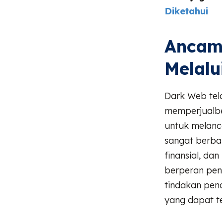
Diketahui
Ancama
Melalu
Dark Web tel
memperjualbe
untuk melanca
sangat berba
finansial, da
berperan pent
tindakan pen
yang dapat t