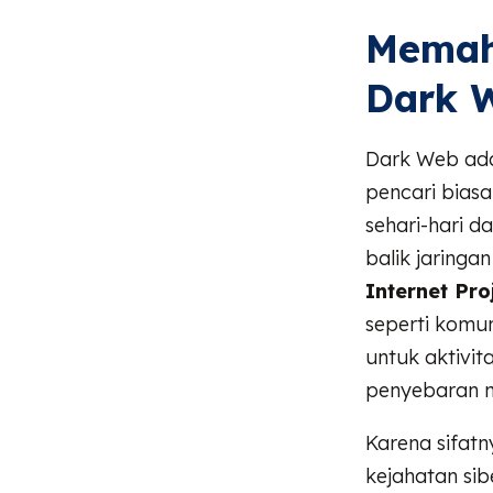
Memah
Dark 
Dark Web adal
pencari bias
sehari-hari d
balik jaringan
Internet Pro
seperti komun
untuk aktivit
penyebaran 
Karena sifat
kejahatan sib