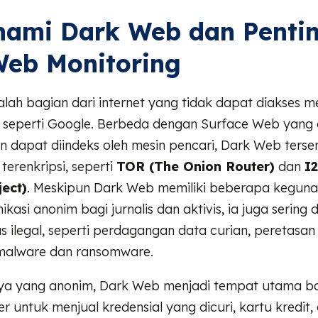
ami Dark Web dan Penti
Web Monitoring
ah bagian dari internet yang tidak dapat diakses me
a seperti Google. Berbeda dengan Surface Web yang
an dapat diindeks oleh mesin pencari, Dark Web terse
 terenkripsi, seperti
TOR (The Onion Router)
dan
I2
ject)
. Meskipun Dark Web memiliki beberapa keguna
ikasi anonim bagi jurnalis dan aktivis, ia juga sering
as ilegal, seperti perdagangan data curian, peretasan
malware dan ransomware.
nya yang anonim, Dark Web menjadi tempat utama ba
er untuk menjual kredensial yang dicuri, kartu kredit