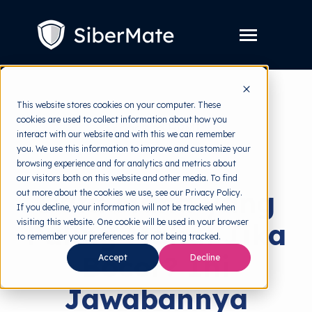
SKIP
TO
CONTENT
Toggle
Menu
Layanan
Toggle
This website stores cookies on your computer. These
children
for
cookies are used to collect information about how you
Harga
back to HRMI
Layanan
interact with our website and with this we can remember
you. We use this information to improve and customize your
Resources
Toggle
Keamanan Data
browsing experience and for analytics and metrics about
children
for
our visitors both on this website and other media. To find
Tools Gratis
Toggle
Resources
Data Mana yang
out more about the cookies we use, see our Privacy Policy.
children
for
If you decline, your information will not be tracked when
Tentang
Tools
visiting this website. One cookie will be used in your browser
Paling Mahal Jika
Gratis
to remember your preferences for not being tracked.
Bocor? Ini
Accept
Decline
Coba Gratis
Jawabannya