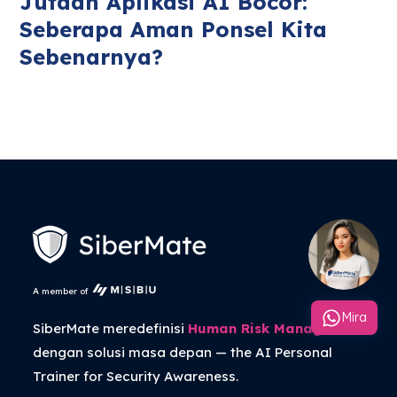
Jutaan Aplikasi AI Bocor:
Seberapa Aman Ponsel Kita
Sebenarnya?
A member of
Mira
SiberMate meredefinisi
Human Risk Management
dengan solusi masa depan — the
AI Personal
Trainer
for Security Awareness.