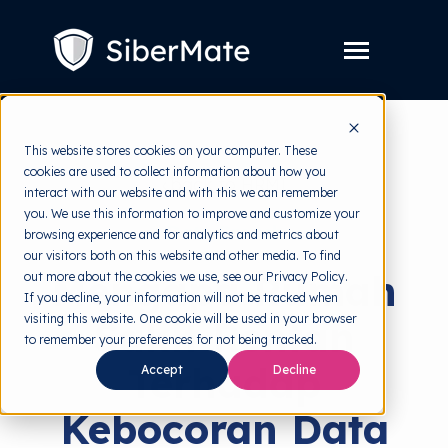
SKIP
TO
CONTENT
Toggle
Menu
Layanan
Toggle
This website stores cookies on your computer. These
children
for
cookies are used to collect information about how you
Harga
back to HRMI
Layanan
interact with our website and with this we can remember
you. We use this information to improve and customize your
Resources
Toggle
Data Breach
browsing experience and for analytics and metrics about
children
for
our visitors both on this website and other media. To find
Tools Gratis
Toggle
Resources
Mengapa Rumah
out more about the cookies we use, see our Privacy Policy.
children
for
If you decline, your information will not be tracked when
Tentang
Tools
visiting this website. One cookie will be used in your browser
Sakit Rentan
Gratis
to remember your preferences for not being tracked.
Terhadap
Accept
Decline
Coba Gratis
Kebocoran Data