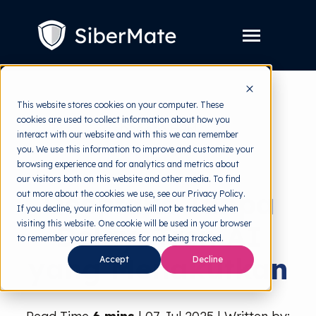
SKIP
TO
CONTENT
Toggle
Menu
Layanan
Toggle
This website stores cookies on your computer. These
children
for
cookies are used to collect information about how you
Harga
back to HRMI
Layanan
interact with our website and with this we can remember
you. We use this information to improve and customize your
Resources
Toggle
Cyber Threats
browsing experience and for analytics and metrics about
children
for
our visitors both on this website and other media. To find
Tools Gratis
Toggle
Resources
Deepfake Tanpa
out more about the cookies we use, see our Privacy Policy.
children
for
If you decline, your information will not be tracked when
Tentang
Tools
visiting this website. One cookie will be used in your browser
Delay: Tren AI
Gratis
to remember your preferences for not being tracked.
yang Menakutkan
Accept
Decline
Coba Gratis