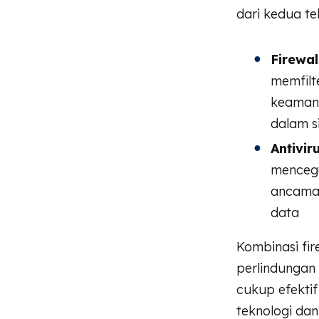
dari kedua te
Firewal
memfilt
keamana
dalam s
Antivir
mencega
ancaman
data
Kombinasi fir
perlindungan
cukup efekti
teknologi da