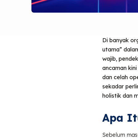
Di banyak org
utama” dalam
wajib, pendek
ancaman kini
dan celah op
sekadar perl
holistik dan 
Apa It
Sebelum masu