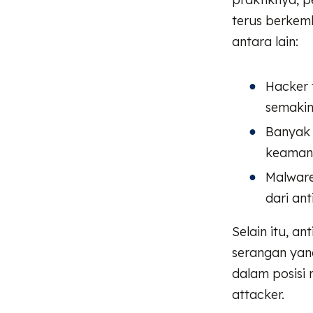
terus berkem
antara lain:
Hacker 
semakin
Banyak 
keamana
Malware
dari an
Selain itu, an
serangan yang
dalam posisi 
attacker.