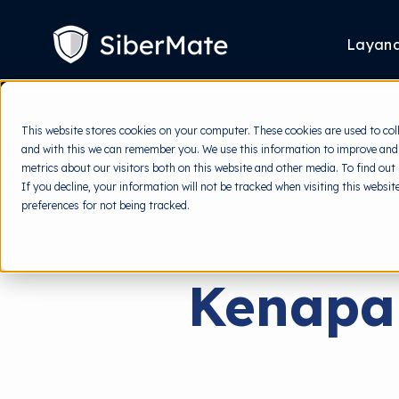
SKIP
TO
CONTENT
Layan
This website stores cookies on your computer. These cookies are used to col
and with this we can remember you. We use this information to improve and
metrics about our visitors both on this website and other media. To find out
If you decline, your information will not be tracked when visiting this websi
preferences for not being tracked.
Kenapa 