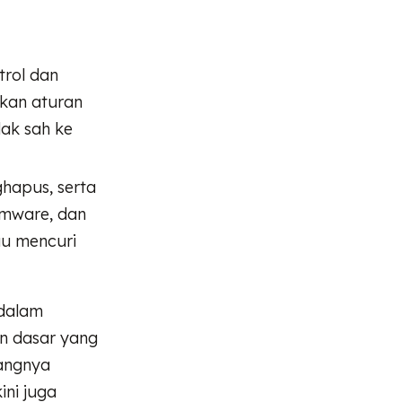
trol dan
rkan aturan
ak sah ke
ghapus, serta
omware, dan
au mencuri
 dalam
n dasar yang
angnya
ini juga