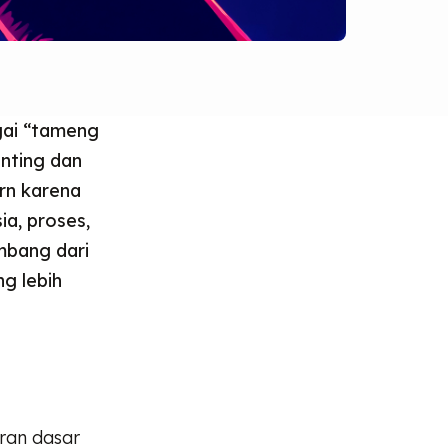
agai “tameng
nting dan
ern karena
ia, proses,
mbang dari
g lebih
ran dasar