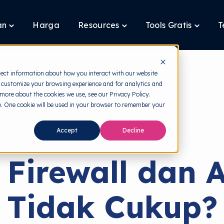
an
Harga
Resources
Tools Gratis
T
Toggle
Toggle
Toggle
children
children
children
for
for
for
Layanan
Resources
Tools
Gratis
lect information about how you interact with our website
 customize your browsing experience and for analytics and
 more about the cookies we use, see our Privacy Policy.
te. One cookie will be used in your browser to remember your
back to HRMI
Accept
Decline
Solusi
Firewall dan A
Tidak Cukup?