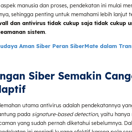
aspek manusia dan proses, pendekatan ini mulai me
nya, sehingga penting untuk memahami lebih lanjut t
all dan antivirus tidak cukup saja tidak cukup u
keamanan sistem
.
udaya Aman Siber Peran SiberMate dalam Tran
angan Siber Semakin Cang
aptif
elemahan utama antivirus adalah pendekatannya yan
antung pada
signature-based detection
, yaitu hany
caman yang sudah pernah diketahui sebelumnya. Da
endekatan ini menjadi kurang efektif karena pola ser