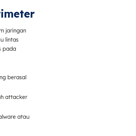
rimeter
am jaringan
u lintas
us pada
ng berasal
ah attacker
malware atau