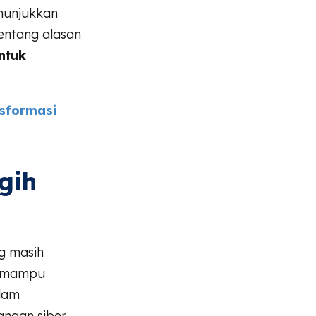
nunjukkan
entang alasan
ntuk
sformasi
gih
g masih
a mampu
lam
angan siber