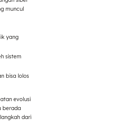
ng muncul
ik yang
eh sistem
n bisa lolos
patan evolusi
u berada
 langkah dari