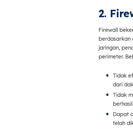
2. Fir
Firewall beke
berdasarkan a
jaringan, pen
perimeter. B
Tidak e
dari da
Tidak m
berhasi
Dapat d
telah d