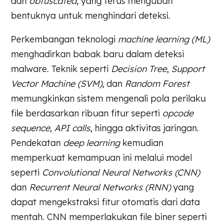
dan
obfuscated
, yang terus mengubah
bentuknya untuk menghindari deteksi.
Perkembangan teknologi
machine learning (ML)
menghadirkan babak baru dalam deteksi
malware. Teknik seperti
Decision Tree
,
Support
Vector Machine (SVM)
, dan
Random Forest
memungkinkan sistem mengenali pola perilaku
file berdasarkan ribuan fitur seperti
opcode
sequence
,
API calls
, hingga aktivitas jaringan.
Pendekatan
deep learning
kemudian
memperkuat kemampuan ini melalui model
seperti
Convolutional Neural Networks (CNN)
dan
Recurrent Neural Networks (RNN)
yang
dapat mengekstraksi fitur otomatis dari data
mentah. CNN memperlakukan file biner seperti