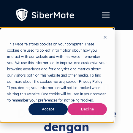
SKIP
TO
CONTENT
Toggle
Menu
Layanan
Toggle
This website stores cookies on your computer. These
children
for
cookies are used to collect information about how you
Harga
back to HRMI
Layanan
interact with our website and with this we can remember
you. We use this information to improve and customize your
Resources
Toggle
Cyber Threats
browsing experience and for analytics and metrics about
children
for
our visitors both on this website and other media. To find
Tools Gratis
Toggle
Resources
Meningkatkan
out more about the cookies we use, see our Privacy Policy.
children
for
If you decline, your information will not be tracked when
Tentang
Tools
visiting this website. One cookie will be used in your browser
Transparansi
Gratis
to remember your preferences for not being tracked.
Deteksi Malware
Accept
Decline
Coba Gratis
dengan