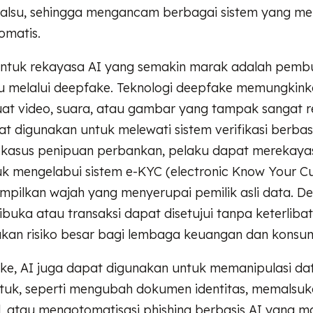
alsu, sehingga mengancam berbagai sistem yang m
tomatis.
entuk rekayasa AI yang semakin marak adalah pemb
lsu melalui deepfake. Teknologi deepfake memungkin
t video, suara, atau gambar yang tampak sangat rea
t digunakan untuk melewati sistem verifikasi berbas
 kasus penipuan perbankan, pelaku dapat merekaya
tuk mengelabui sistem e-KYC (electronic Know Your C
ilkan wajah yang menyerupai pemilik asli data. Den
buka atau transaksi dapat disetujui tanpa keterlibat
akan risiko besar bagi lembaga keuangan dan konsu
ake, AI juga dapat digunakan untuk memanipulasi da
tuk, seperti mengubah dokumen identitas, memalsu
al, atau mengotomatisasi phishing berbasis AI yang