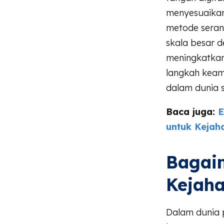
menyesuaikan
metode serang
skala besar de
meningkatkan
langkah keam
dalam dunia s
Baca juga:
E
untuk Kejah
Bagai
Kejah
Dalam dunia 