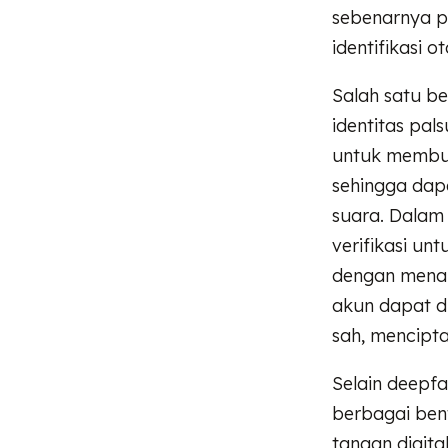
sebenarnya p
identifikasi o
Salah satu b
identitas pa
untuk membua
sehingga dapa
suara. Dalam
verifikasi un
dengan menamp
akun dapat di
sah, mencipt
Selain deepf
berbagai ben
tangan digit