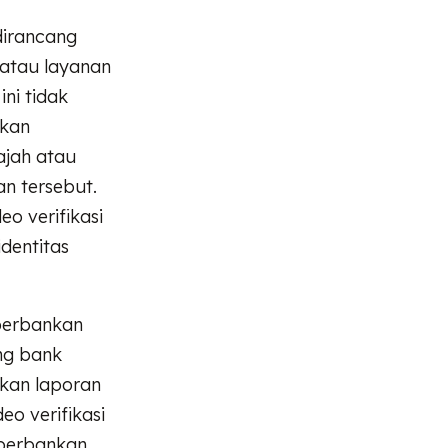
 dirancang
 atau layanan
ni tidak
tkan
ajah atau
n tersebut.
o verifikasi
dentitas
 perbankan
ing bank
rkan laporan
o verifikasi
 perbankan