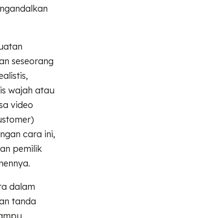
engandalkan
uatan
kan seseorang
listis,
is wajah atau
sa video
ustomer)
gan cara ini,
an pemilik
mennya.
ta dalam
kan tanda
 mampu