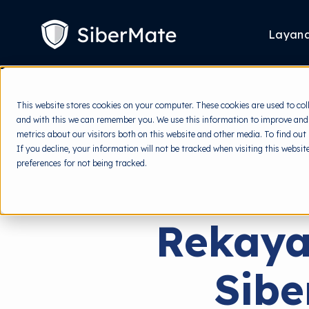
SKIP
TO
CONTENT
Layan
This website stores cookies on your computer. These cookies are used to col
and with this we can remember you. We use this information to improve and
metrics about our visitors both on this website and other media. To find out
If you decline, your information will not be tracked when visiting this websi
preferences for not being tracked.
Rekaya
Sib