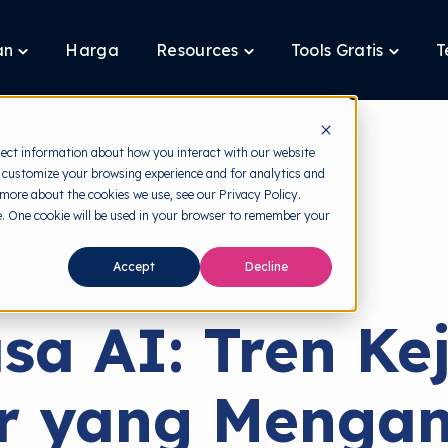
an
Harga
Resources
Tools Gratis
T
Toggle
Toggle
Toggle
children
children
children
for
for
for
Layanan
Resources
Tools
Gratis
lect information about how you interact with our website
 customize your browsing experience and for analytics and
 more about the cookies we use, see our Privacy Policy.
te. One cookie will be used in your browser to remember your
back to HRMI
Accept
Decline
Cyber Threats
sa AI: Tren Ke
er yang Menga