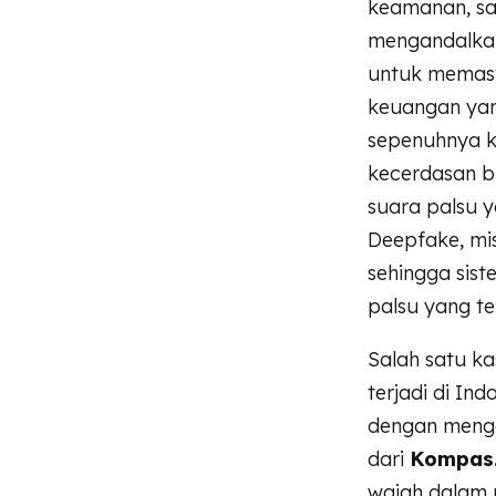
keamanan, sal
mengandalkan 
untuk memast
keuangan yan
sepenuhnya 
kecerdasan b
suara palsu 
Deepfake, mi
sehingga sist
palsu yang te
Salah satu k
terjadi di In
dengan mengg
dari
Kompas
wajah dalam 