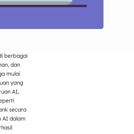
di berbagai
nan, dan
ga mulai
puan yang
tuan AI,
eperti
ank secara
n AI dalam
hasil