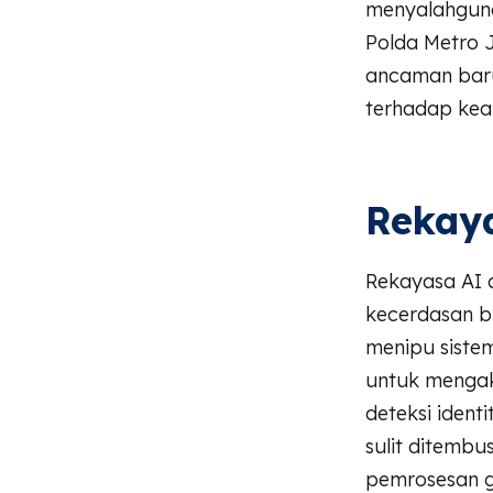
menyalahgunak
Polda Metro 
ancaman baru
terhadap kea
Rekaya
Rekayasa AI 
kecerdasan b
menipu siste
untuk mengaka
deteksi ident
sulit ditemb
pemrosesan g