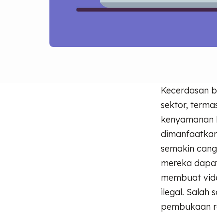
Kecerdasan b
sektor, terma
kenyamanan la
dimanfaatkan
semakin cang
mereka dapat 
membuat vide
ilegal. Sala
pembukaan rek