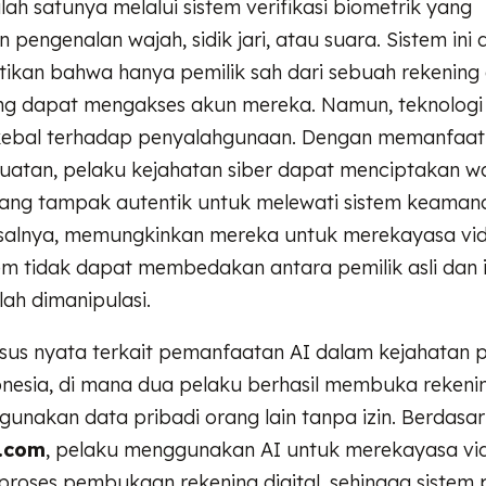
ah satunya melalui sistem verifikasi biometrik yang
pengenalan wajah, sidik jari, atau suara. Sistem ini
ikan bahwa hanya pemilik sah dari sebuah rekening
g dapat mengakses akun mereka. Namun, teknologi i
kebal terhadap penyalahgunaan. Dengan memanfaa
uatan, pelaku kejahatan siber dapat menciptakan w
yang tampak autentik untuk melewati sistem keamana
salnya, memungkinkan mereka untuk merekayasa vide
em tidak dapat membedakan antara pemilik asli dan i
lah dimanipulasi.
asus nyata terkait pemanfaatan AI dalam kejahatan
donesia, di mana dua pelaku berhasil membuka reken
unakan data pribadi orang lain tanpa izin. Berdasa
.com
, pelaku menggunakan AI untuk merekayasa vide
proses pembukaan rekening digital, sehingga sistem