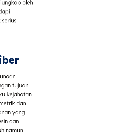
diungkap oleh
dapi
 serius
iber
gunaan
ngan tujuan
ku kejahatan
ometrik dan
manan yang
sin dan
sah namun