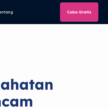
entang
Coba Gratis
jahatan
ncam