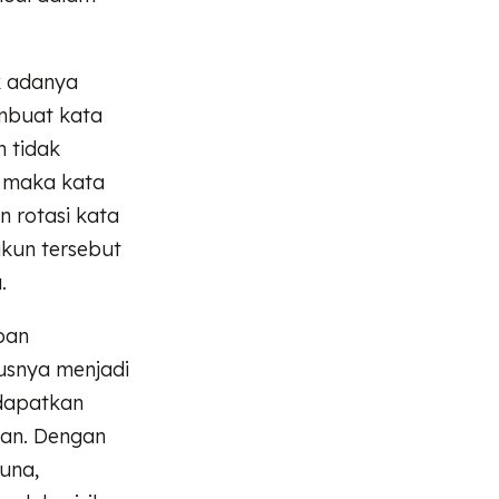
k adanya
mbuat kata
n tidak
, maka kata
n rotasi kata
akun tersebut
.
pan
usnya menjadi
dapatkan
tan. Dengan
una,