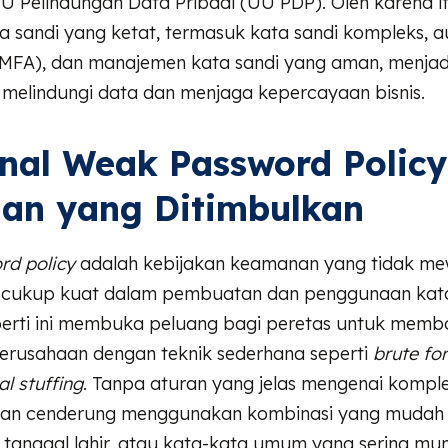
U Pelindungan Data Pribadi (UU PDP). Oleh karena i
a sandi yang ketat, termasuk kata sandi kompleks, au
 (MFA), dan manajemen kata sandi yang aman, menjad
 melindungi data dan menjaga kepercayaan bisnis.
nal Weak Password Policy
an yang Ditimbulkan
d policy
adalah kebijakan keamanan yang tidak me
 cukup kuat dalam pembuatan dan penggunaan kata
perti ini membuka peluang bagi peretas untuk memb
perusahaan dengan teknik sederhana seperti
brute fo
al stuffing
. Tanpa aturan yang jelas mengenai komple
wan cenderung menggunakan kombinasi yang mudah 
 tanggal lahir, atau kata-kata umum yang sering mu