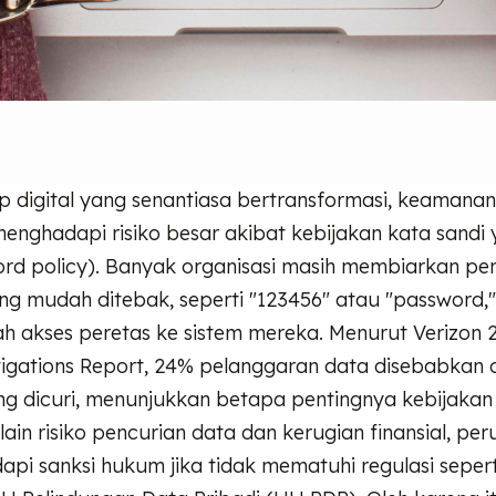
p digital yang senantiasa bertransformasi, keamana
enghadapi risiko besar akibat kebijakan kata sandi
rd policy). Banyak organisasi masih membiarkan p
ng mudah ditebak, seperti "123456" atau "password,
akses peretas ke sistem mereka. Menurut Verizon 
tigations Report, 24% pelanggaran data disebabkan 
ng dicuri, menunjukkan betapa pentingnya kebijakan
lain risiko pencurian data dan kerugian finansial, pe
pi sanksi hukum jika tidak mematuhi regulasi sepert