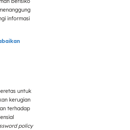
mah berisiko
a menanggung
gi informasi
abaikan
n
peretas untuk
kan kerugian
tan terhadap
ensial
ssword policy