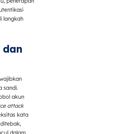
tu, penerapan
tentikasi
i langkah
 dan
wajibkan
 sandi.
obol akun
rce attack
ksitas kata
ditebak,
ncul dalam