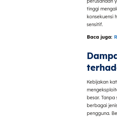
perusahaan y
tinggi mengal
konsekuensi h
sensitif.
Baca juga:
R
Dampa
terha
Kebijakan kat
mengeksploit
besar. Tanpa
berbagai jen
pengguna. Be