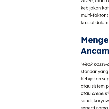
GDPR, atau U
kebijakan kat
multi-faktor
krusial dalam
Menge
Ancam
Weak passwor
standar yang
Kebijakan se
atau sistem 
atau
credenti
sandi, karya
seperti nama,