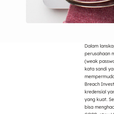
Dalam lanska
perusahaan m
(weak passwo
kata sandi ya
mempermudah 
Breach Inves
kredensial ya
yang kuat. Se
bisa menghada