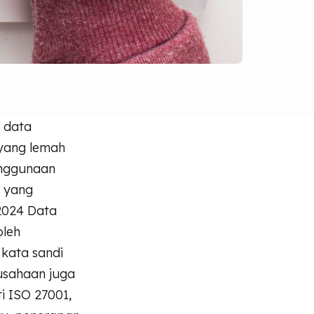
n data
 yang lemah
enggunaan
" yang
2024 Data
oleh
 kata sandi
rusahaan juga
i ISO 27001,