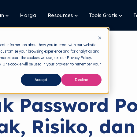
an
Harga
Resources
Tools Gratis
T
Toggle
Toggle
Toggle
children
children
children
for
for
for
Layanan
Resources
Tools
Gratis
lect information about how you interact with our website
 customize your browsing experience and for analytics and
 more about the cookies we use, see our Privacy Policy.
te. One cookie will be used in your browser to remember your
back to HRMI
Accept
Decline
Security Policy
k Password Pol
, Risiko, dan