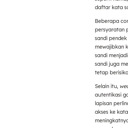
daftar kata s
Beberapa con
persyaratan 
sandi pendek s
mewajibkan ko
sandi menjadi
sandi juga me
tetap berisik
Selain itu,
wea
autentikasi g
lapisan perl
akses ke kat
meningkatnya