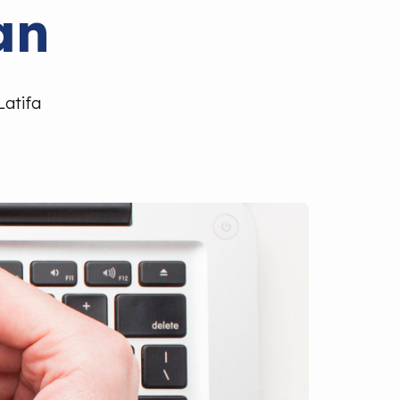
an
Latifa