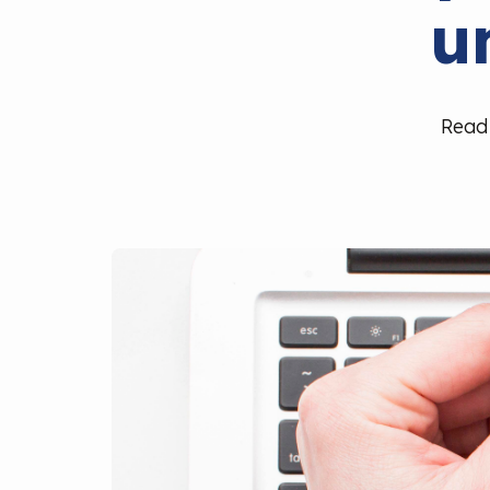
u
Read