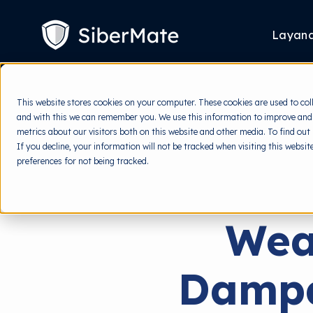
SKIP
TO
CONTENT
Layan
This website stores cookies on your computer. These cookies are used to col
and with this we can remember you. We use this information to improve and
metrics about our visitors both on this website and other media. To find out
If you decline, your information will not be tracked when visiting this websi
preferences for not being tracked.
Wea
Dampak