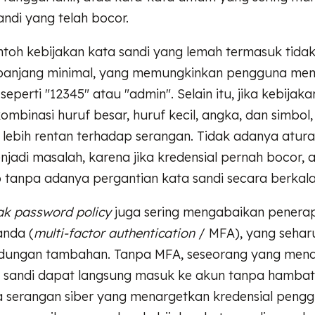
andi yang telah bocor.
toh kebijakan kata sandi yang lemah termasuk tida
panjang minimal, yang memungkinkan pengguna me
eperti "12345" atau "admin". Selain itu, jika kebijaka
mbinasi huruf besar, huruf kecil, angka, dan simbol
 lebih rentan terhadap serangan. Tidak adanya atura
njadi masalah, karena jika kredensial pernah bocor, 
o tanpa adanya pergantian kata sandi secara berkala
k password policy
juga sering mengabaikan penera
anda (
multi-factor authentication
/ MFA), yang sehar
indungan tambahan. Tanpa MFA, seseorang yang men
a sandi dapat langsung masuk ke akun tanpa hamba
 serangan siber yang menargetkan kredensial pengg