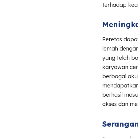
terhadap kea
Meningka
Peretas dapa
lemah dengan
yang telah b
karyawan cen
berbagai aku
mendapatkan 
berhasil mas
akses dan men
Serangan