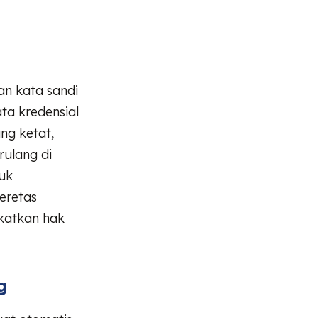
n kata sandi
ta kredensial
ng ketat,
ulang di
uk
eretas
katkan hak
g