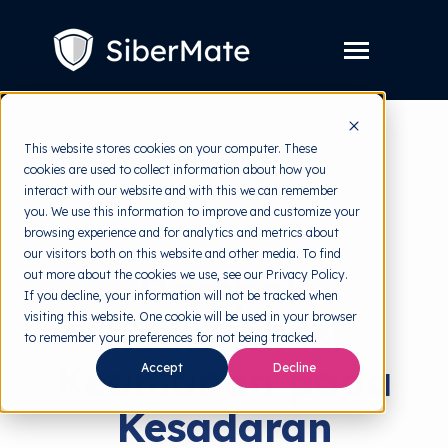
SKIP
TO
CONTENT
Toggle
Menu
Layanan
Toggle
This website stores cookies on your computer. These
children
for
cookies are used to collect information about how you
Harga
back to HRMI
Layanan
interact with our website and with this we can remember
you. We use this information to improve and customize your
Resources
Toggle
Cybersecurity
browsing experience and for analytics and metrics about
children
for
our visitors both on this website and other media. To find
Tools Gratis
Toggle
Resources
Dampak
out more about the cookies we use, see our Privacy Policy.
children
for
If you decline, your information will not be tracked when
Tentang
Tools
visiting this website. One cookie will be used in your browser
Komunikasi
Gratis
to remember your preferences for not being tracked.
Keamanan pada
Accept
Decline
Coba Gratis
Kesadaran