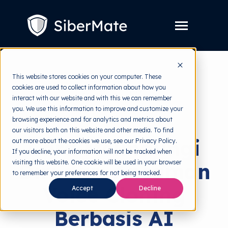
SKIP
TO
CONTENT
Toggle
Menu
Layanan
Toggle
This website stores cookies on your computer. These
children
for
cookies are used to collect information about how you
Harga
back to HRMI
Layanan
interact with our website and with this we can remember
you. We use this information to improve and customize your
Resources
Toggle
Ancaman Siber
browsing experience and for analytics and metrics about
children
for
our visitors both on this website and other media. To find
Tools Gratis
Toggle
Resources
Cara Melindungi
out more about the cookies we use, see our Privacy Policy.
children
for
If you decline, your information will not be tracked when
Tentang
Tools
visiting this website. One cookie will be used in your browser
Diri dari Ancaman
Gratis
to remember your preferences for not being tracked.
Voice Cloning
Accept
Decline
Coba Gratis
Berbasis AI