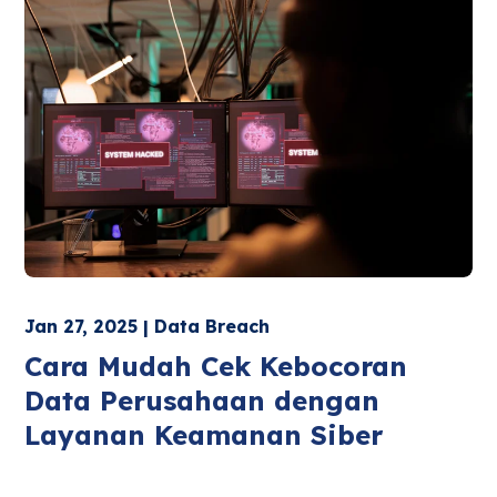
Jan 27, 2025 | Data Breach
Cara Mudah Cek Kebocoran
Data Perusahaan dengan
Layanan Keamanan Siber