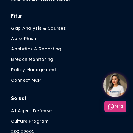
Fitur
Gap Analysis & Courses
Auto-Phish
Analytics & Reporting
Breach Monitoring
Policy Management
Connect MCP
Solusi
Mira
AI Agent Defense
Culture Program
ISO 27001