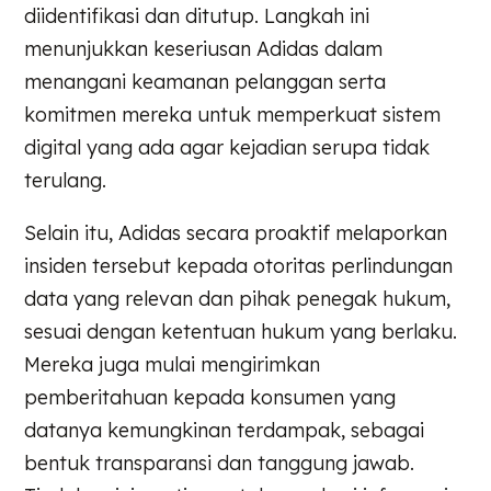
diidentifikasi dan ditutup. Langkah ini
menunjukkan keseriusan Adidas dalam
menangani keamanan pelanggan serta
komitmen mereka untuk memperkuat sistem
digital yang ada agar kejadian serupa tidak
terulang.
Selain itu, Adidas secara proaktif melaporkan
insiden tersebut kepada otoritas perlindungan
data yang relevan dan pihak penegak hukum,
sesuai dengan ketentuan hukum yang berlaku.
Mereka juga mulai mengirimkan
pemberitahuan kepada konsumen yang
datanya kemungkinan terdampak, sebagai
bentuk transparansi dan tanggung jawab.