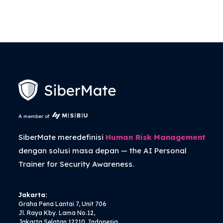
A member of
SiberMate meredefinisi
Human Risk Management
dengan solusi masa depan — the
AI Personal
Trainer
for Security Awareness.
Jakarta:
Graha Pena Lantai 7, Unit 706
Jl. Raya Kby. Lama No.12,
Jakarta Selatan 12210, Indonesia