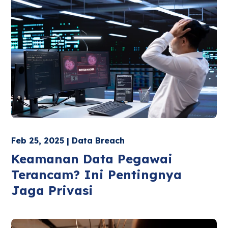
Feb 25, 2025 | Data Breach
Keamanan Data Pegawai
Terancam? Ini Pentingnya
Jaga Privasi