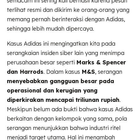
semacam ini sering kali berhasil karena pesan
terlihat resmi dan dikirim ke orang-orang yang
memang pernah berinteraksi dengan Adidas,
sehingga lebih mudah dipercaya.
Kasus Adidas ini mengingatkan kita pada
serangkaian insiden siber lain yang menimpa
perusahaan besar seperti
Marks & Spencer
dan Harrods
. Dalam kasus
M&S
, serangan
menyebabkan gangguan besar pada
operasional dan kerugian yang
diperkirakan mencapai triliunan rupiah
.
Meskipun belum ada bukti bahwa kasus Adidas
berkaitan dengan kelompok yang sama, pola
serangan menunjukkan bahwa industri ritel
menjadi target utama. Hal ini menambah