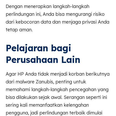
Dengan menerapkan langkah-langkah
perlindungan ini, Anda bisa mengurangi risiko
dari kebocoran data dan menjaga privasi Anda
tetap aman.
Pelajaran bagi
Perusahaan Lain
Agar HP Anda tidak menjadi korban berikutnya
dari malware Zanubis, penting untuk
memahami langkah-langkah pencegahan yang
bisa dilakukan sejak awal. Serangan seperti ini
sering kali memanfaatkan kelengahan
pengguna, jadi perlindungan terbaik dimulai