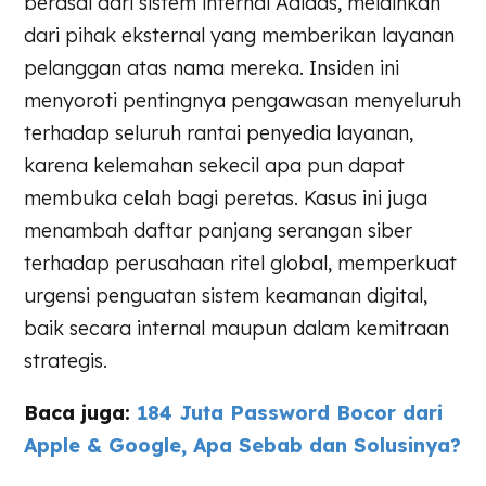
berasal dari sistem internal Adidas, melainkan
dari pihak eksternal yang memberikan layanan
pelanggan atas nama mereka. Insiden ini
menyoroti pentingnya pengawasan menyeluruh
terhadap seluruh rantai penyedia layanan,
karena kelemahan sekecil apa pun dapat
membuka celah bagi peretas. Kasus ini juga
menambah daftar panjang serangan siber
terhadap perusahaan ritel global, memperkuat
urgensi penguatan sistem keamanan digital,
baik secara internal maupun dalam kemitraan
strategis.
Baca juga:
184 Juta Password Bocor dari
Apple & Google, Apa Sebab dan Solusinya?