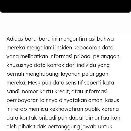
Adidas baru-baru ini mengonfirmasi bahwa
mereka mengalami insiden kebocoran data
yang melibatkan informasi pribadi pelanggan,
khususnya data kontak dari individu yang
pernah menghubungi layanan pelanggan
mereka. Meskipun data sensitif seperti kata
sandi, nomor kartu kredit, atau informasi
pembayaran lainnya dinyatakan aman, kasus
ini tetap memicu kekhawatiran publik karena
data kontak pribadi pun dapat dimanfaatkan
oleh pihak tidak bertanggung jawab untuk