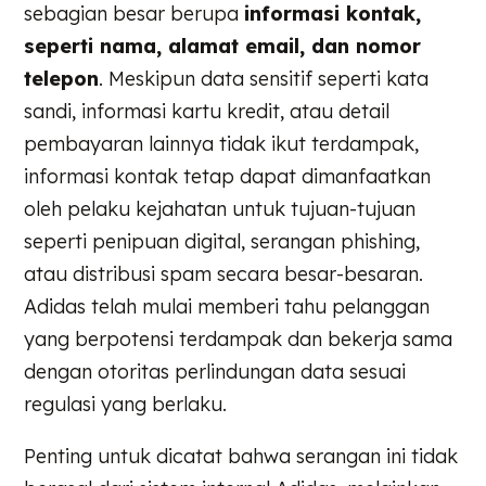
sebagian besar berupa
informasi kontak,
seperti nama, alamat email, dan nomor
telepon
. Meskipun data sensitif seperti kata
sandi, informasi kartu kredit, atau detail
pembayaran lainnya tidak ikut terdampak,
informasi kontak tetap dapat dimanfaatkan
oleh pelaku kejahatan untuk tujuan-tujuan
seperti penipuan digital, serangan phishing,
atau distribusi spam secara besar-besaran.
Adidas telah mulai memberi tahu pelanggan
yang berpotensi terdampak dan bekerja sama
dengan otoritas perlindungan data sesuai
regulasi yang berlaku.
Penting untuk dicatat bahwa serangan ini tidak