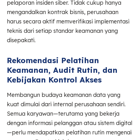
pelaporan insiden siber. Tidak cukup hanya
mengandalkan kontrak bisnis, perusahaan
harus secara aktif memverifikasi implementasi
teknis dari setiap standar keamanan yang
disepakati.
Rekomendasi Pelatihan
Keamanan, Audit Rutin, dan
Kebijakan Kontrol Akses
Membangun budaya keamanan data yang
kuat dimulai dari internal perusahaan sendiri.
Semua karyawan—terutama yang bekerja
dengan informasi pelanggan atau sistem digital
—perlu mendapatkan pelatihan rutin mengenai