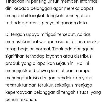
Tindakan ini penting untuk memberi informasi
dini kepada pelanggan agar mereka dapat
mengambil langkah-langkah pencegahan
terhadap potensi penyalahgunaan data.
Di tengah upaya mitigasi tersebut, Adidas
memastikan bahwa operasional bisnis mereka
tetap berjalan normal. Tidak ada gangguan
signifikan terhadap layanan atau distribusi
produk yang dilaporkan sejauh ini. Hal ini
menunjukkan bahwa perusahaan mampu
menangani krisis dengan pendekatan yang
terstruktur dan terukur, sekaligus menjaga
kepercayaan pelanggan di tengah situasi yang
penuh tekanan.