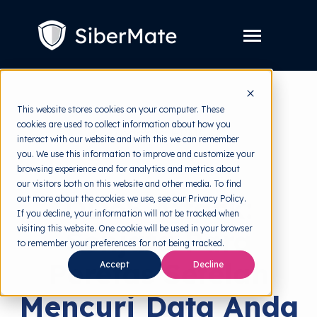
SKIP
TO
CONTENT
Toggle
Menu
Layanan
Toggle
This website stores cookies on your computer. These
children
for
cookies are used to collect information about how you
Harga
back to HRMI
Layanan
interact with our website and with this we can remember
you. We use this information to improve and customize your
Resources
Toggle
Data Breach
browsing experience and for analytics and metrics about
children
for
our visitors both on this website and other media. To find
Tools Gratis
Toggle
Resources
DDoS Attack:
out more about the cookies we use, see our Privacy Policy.
children
for
If you decline, your information will not be tracked when
Tentang
Tools
visiting this website. One cookie will be used in your browser
Senjata Para
Gratis
to remember your preferences for not being tracked.
Peretas Setelah
Accept
Decline
Coba Gratis
Mencuri Data Anda