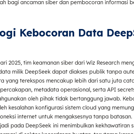
h bagi ancaman siber dan pembocoran informasi be
logi Kebocoran Data Dee
ari 2025, tim keamanan siber dari Wiz Research me
ata milik DeepSeek dapat diakses publik tanpa aute
 yang terekspos mencakup lebih dari satu juta catat
 percakapan, metadata operasional, serta API secret
lahgunakan oleh pihak tidak bertanggung jawab. Kebo
leh kesalahan konfigurasi sistem cloud yang memung
oneksi internet untuk mengaksesnya tanpa batasan.
rjadi pada DeepSeek
ini menimbulkan kekhawatiran se