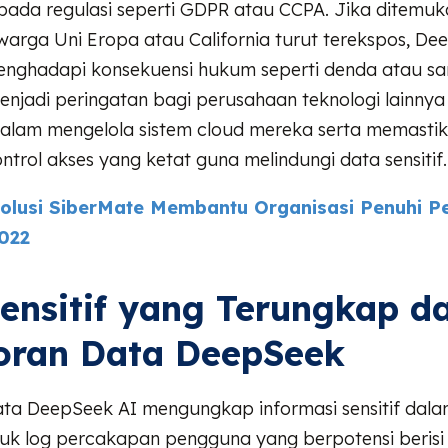
pada regulasi seperti GDPR atau CCPA. Jika ditemu
warga Uni Eropa atau California turut terekspos, D
nghadapi konsekuensi hukum seperti denda atau sank
menjadi peringatan bagi perusahaan teknologi lainnya
 dalam mengelola sistem cloud mereka serta memasti
trol akses yang ketat guna melindungi data sensitif.
olusi SiberMate Membantu Organisasi Penuhi P
022
ensitif yang Terungkap d
oran Data DeepSeek
ta DeepSeek AI mengungkap informasi sensitif dala
suk log percakapan pengguna yang berpotensi berisi