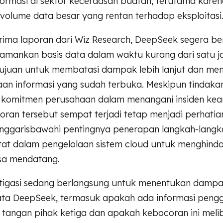
ormasi di sektor kecerdasan buatan, terutama kare
volume data besar yang rentan terhadap eksploitasi
rima laporan dari Wiz Research, DeepSeek segera be
mankan basis data dalam waktu kurang dari satu j
rtujuan untuk membatasi dampak lebih lanjut dan me
an informasi yang sudah terbuka. Meskipun tindakan
komitmen perusahaan dalam menangani insiden kea
ran tersebut sempat terjadi tetap menjadi perhatia
menggarisbawahi pentingnya penerapan langkah-lan
tat dalam pengelolaan sistem cloud untuk menghindar
sa mendatang.
estigasi sedang berlangsung untuk menentukan dampa
ta DeepSeek, termasuk apakah ada informasi peng
e tangan pihak ketiga dan apakah kebocoran ini mel