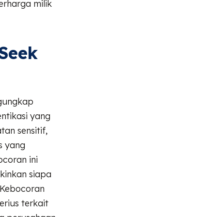
rharga milik
pSeek
ngungkap
ntikasi yang
an sensitif,
s yang
coran ini
kinkan siapa
 Kebocoran
rius terkait