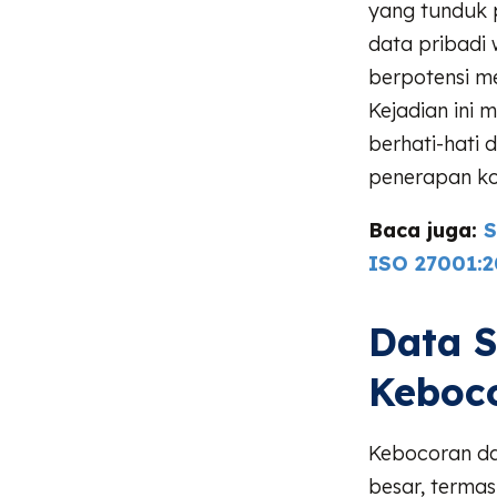
yang tunduk 
data pribadi 
berpotensi me
Kejadian ini 
berhati-hati
penerapan kon
Baca juga:
S
ISO 27001:2
Data S
Keboc
Kebocoran da
besar, terma