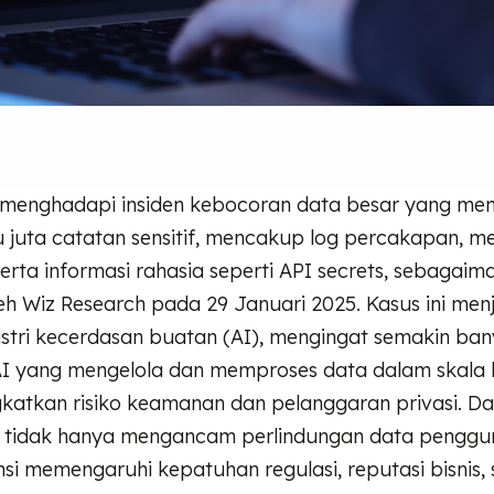
menghadapi insiden kebocoran data besar yang m
tu juta catatan sensitif, mencakup log percakapan, 
serta informasi rahasia seperti API secrets, sebagaim
eh Wiz Research pada 29 Januari 2025. Kasus ini men
ustri kecerdasan buatan (AI), mengingat semakin ba
I yang mengelola dan memproses data dalam skala 
katkan risiko keamanan dan pelanggaran privasi. D
i tidak hanya mengancam perlindungan data penggun
si memengaruhi kepatuhan regulasi, reputasi bisnis, 