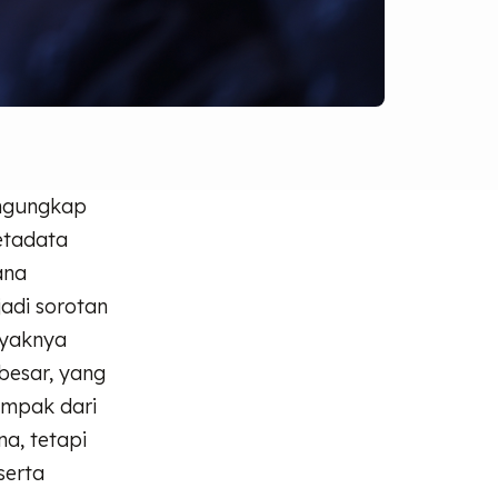
engungkap
metadata
ana
jadi sorotan
nyaknya
besar, yang
ampak dari
a, tetapi
serta