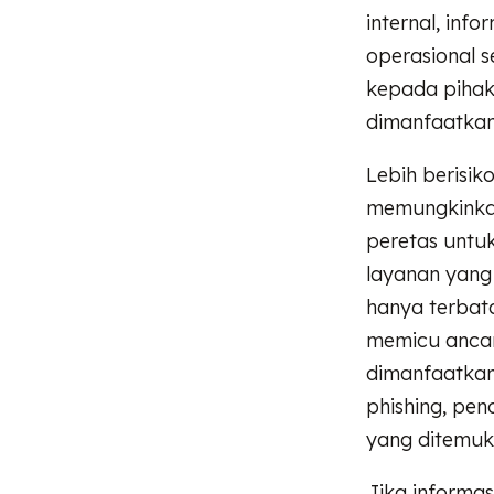
internal, inf
operasional 
kepada pihak 
dimanfaatkan
Lebih berisiko
memungkinkan 
peretas untu
layanan yang 
hanya terbata
memicu ancam
dimanfaatkan 
phishing, pen
yang ditemu
Jika informa