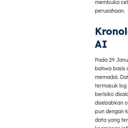
membuka cela
perusahaan.
Krono
AI
Pada 29 Janu
bahwa basis d
memadai. Data
termasuk log
berisiko disa
disebabkan o
pun dengan k
data yang te