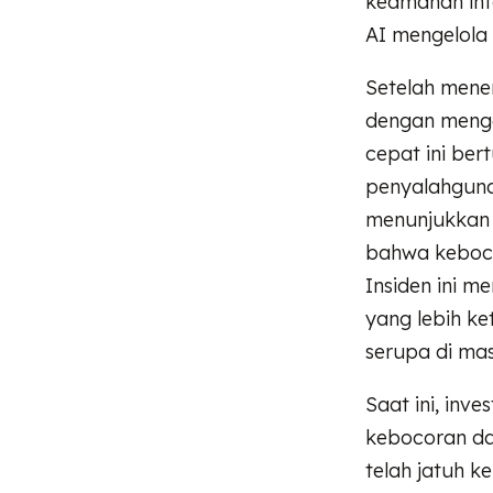
keamanan inf
AI mengelola 
Setelah mene
dengan menga
cepat ini be
penyalahguna
menunjukkan 
bahwa keboco
Insiden ini 
yang lebih ke
serupa di ma
Saat ini, inv
kebocoran da
telah jatuh k