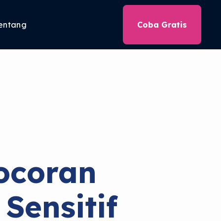
entang
Coba Gratis
ocoran
Sensitif