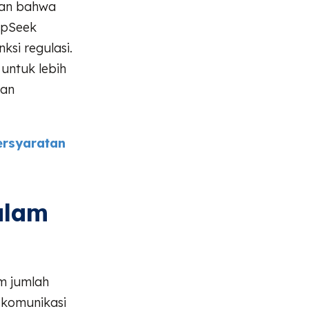
kan bahwa
eepSeek
si regulasi.
 untuk lebih
kan
ersyaratan
alam
m jumlah
 komunikasi