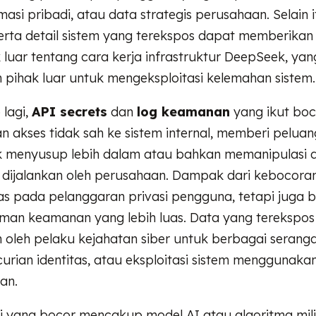
ormasi pribadi, atau data strategis perusahaan. Selain
serta detail sistem yang terekspos dapat memberika
luar tentang cara kerja infrastruktur DeepSeek, yan
 pihak luar untuk mengeksploitasi kelemahan sistem
 lagi,
API secrets
dan
log keamanan
yang ikut boc
akses tidak sah ke sistem internal, memberi peluan
k menyusup lebih dalam atau bahkan memanipulasi d
dijalankan oleh perusahaan. Dampak dari kebocoran 
s pada pelanggaran privasi pengguna, tetapi juga b
an keamanan yang lebih luas. Data yang terekspos
oleh pelaku kejahatan siber untuk berbagai seranga
curian identitas, atau eksploitasi sistem menggunakan
kan.
si yang bocor mencakup model AI atau algoritma mil