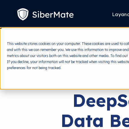
SKIP
TO
CONTENT
Layan
This website stores cookies on your computer. These cookies are used to col
and with this we can remember you. We use this information to improve and
metrics about our visitors both on this website and other media. To find out
If you decline, your information will not be tracked when visiting this websi
preferences for not being tracked.
DeepS
Data Be