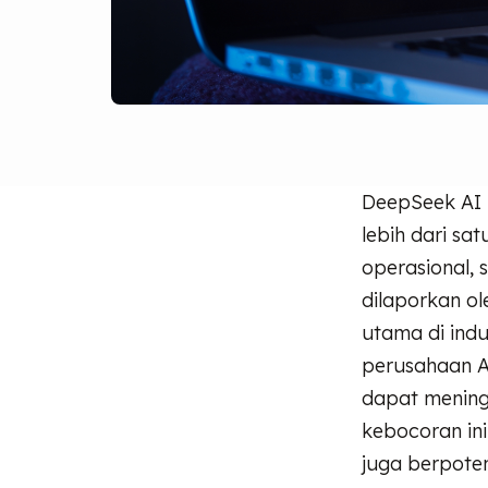
DeepSeek AI 
lebih dari sa
operasional, 
dilaporkan ol
utama di ind
perusahaan A
dapat mening
kebocoran in
juga berpoten