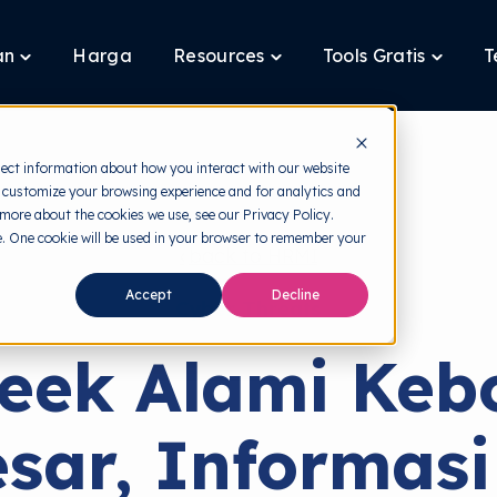
an
Harga
Resources
Tools Gratis
T
Toggle
Toggle
Toggle
children
children
children
for
for
for
Layanan
Resources
Tools
Gratis
lect information about how you interact with our website
 customize your browsing experience and for analytics and
 more about the cookies we use, see our Privacy Policy.
te. One cookie will be used in your browser to remember your
back to HRMI
Accept
Decline
Cyber Threats
eek Alami Keb
sar, Informasi 