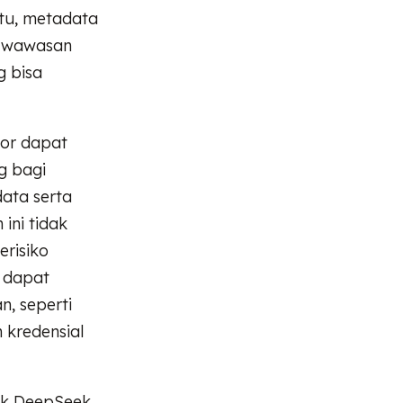
 itu, metadata
n wawasan
g bisa
.
or dapat
g bagi
ata serta
ini tidak
erisiko
 dapat
n, seperti
 kredensial
ik DeepSeek,