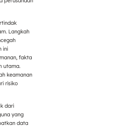
na perusahaan
.
rtindak
am. Langkah
ncegah
 ini
manan, fakta
n utama.
gkah keamanan
i risiko
k dari
guna yang
ibatkan data