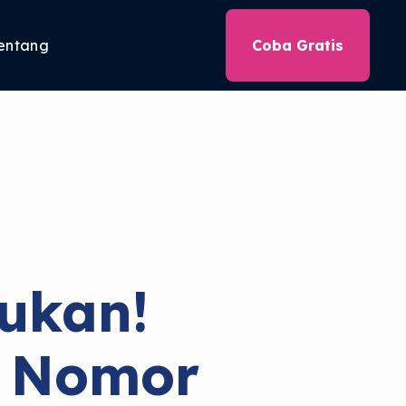
entang
Coba Gratis
ukan!
n Nomor