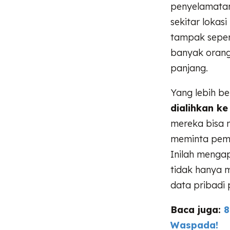
penyelamatan
sekitar lokas
tampak sepert
banyak orang
panjang.
Yang lebih b
dialihkan k
mereka bisa 
meminta pemb
Inilah meng
tidak hanya 
data pribadi
Baca juga:
8
Waspada!