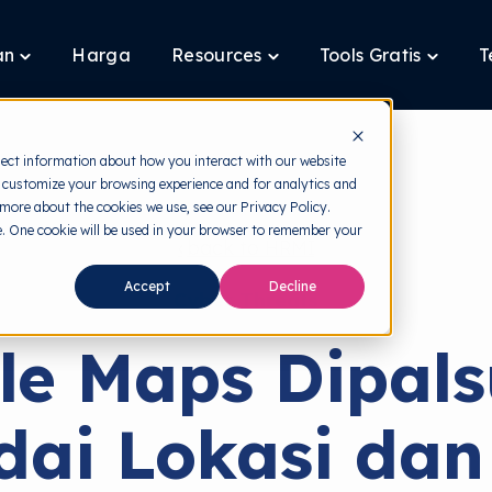
an
Harga
Resources
Tools Gratis
T
Toggle
Toggle
Toggle
children
children
children
for
for
for
Layanan
Resources
Tools
Gratis
lect information about how you interact with our website
 customize your browsing experience and for analytics and
 more about the cookies we use, see our Privacy Policy.
te. One cookie will be used in your browser to remember your
back to HRMI
Accept
Decline
Cyber Threats
le Maps Dipals
ai Lokasi da