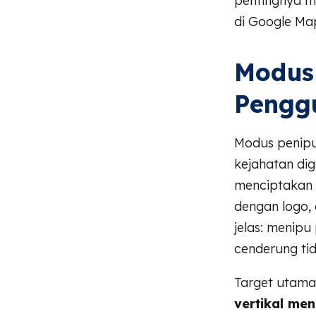
pentingnya m
di Google Ma
Modus
Pengg
Modus penipu
kejahatan di
menciptakan
dengan logo, 
jelas: menip
cenderung ti
Target utama
vertikal me