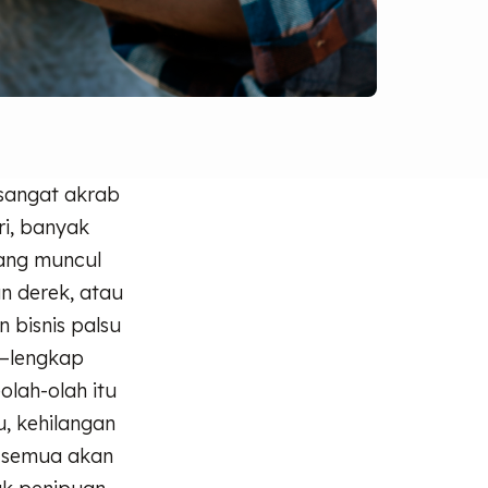
 sangat akrab
ri, banyak
ang muncul
n derek, atau
 bisnis palsu
n—lengkap
olah-olah itu
u, kehilangan
ta semua akan