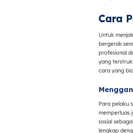
Cara P
Untuk menjal
bergerak send
profesional 
yang terstru
cara yang bi
Menggand
Para pelaku 
memperluas j
sosial sebag
lengkap deng