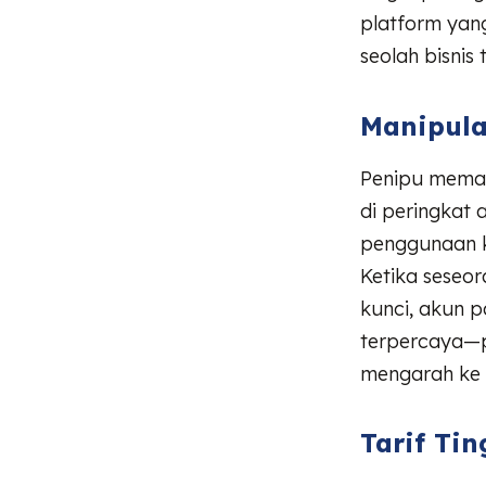
platform ya
seolah bisnis
Manipula
Penipu meman
di peringkat 
penggunaan ka
Ketika seseo
kunci, akun p
terpercaya—p
mengarah ke 
Tarif Ti