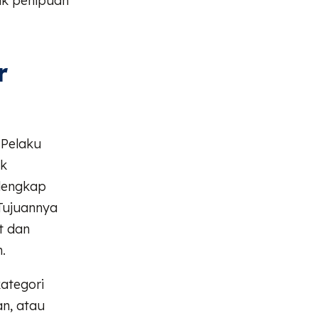
uk penipuan
r
 Pelaku
uk
lengkap
 Tujuannya
t dan
.
ategori
an, atau