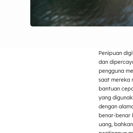
Penipuan dig
dan dipercay
pengguna men
saat mereka m
bantuan cepat
yang digunak
dengan alamat
benar-benar l
uang, bahka