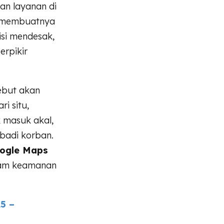
an layanan di
as, membuatnya
isi mendesak,
rpikir
ebut akan
i situ,
 masuk akal,
badi korban.
oogle Maps
ncam keamanan
5 –