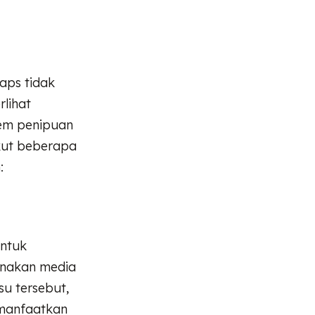
aps tidak
rlihat
tem penipuan
ikut beberapa
:
untuk
unakan media
u tersebut,
emanfaatkan