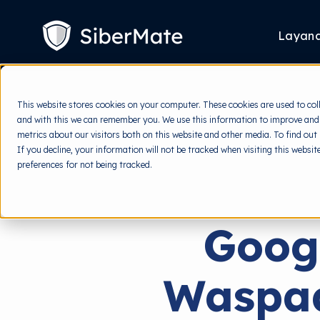
SKIP
TO
CONTENT
Layan
This website stores cookies on your computer. These cookies are used to col
and with this we can remember you. We use this information to improve and
metrics about our visitors both on this website and other media. To find out
If you decline, your information will not be tracked when visiting this websi
preferences for not being tracked.
Goog
Waspad