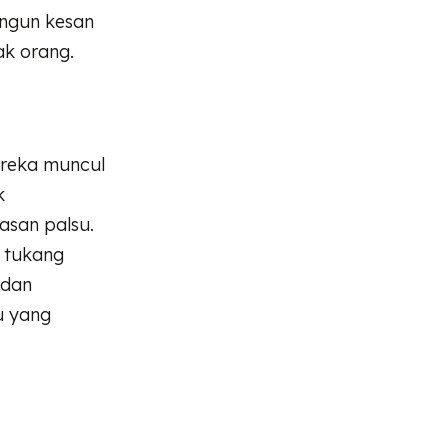
ngun kesan
ak orang.
ereka muncul
k
asan palsu.
i tukang
 dan
u yang