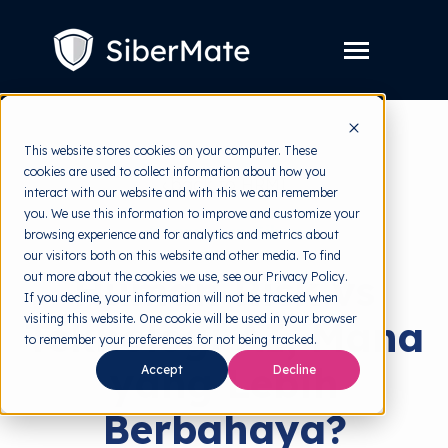
SKIP
TO
CONTENT
Toggle
Menu
Layanan
Toggle
This website stores cookies on your computer. These
children
for
cookies are used to collect information about how you
Harga
back to HRMI
Layanan
interact with our website and with this we can remember
you. We use this information to improve and customize your
Resources
Toggle
Keamanan Siber
browsing experience and for analytics and metrics about
children
for
our visitors both on this website and other media. To find
Tools Gratis
Toggle
Resources
Human Risk vs
out more about the cookies we use, see our Privacy Policy.
children
for
If you decline, your information will not be tracked when
Tentang
Tools
visiting this website. One cookie will be used in your browser
Teknologi AI, Mana
Gratis
to remember your preferences for not being tracked.
yang Lebih
Accept
Decline
Coba Gratis
Berbahaya?