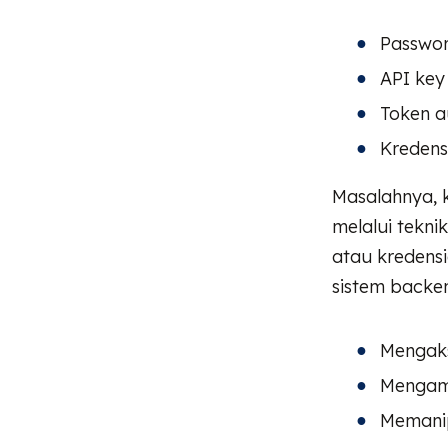
Passwo
API key
Token a
Kredens
Masalahnya, k
melalui tekni
atau kredens
sistem backend
Mengaks
Mengam
Memanip