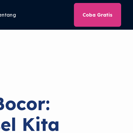
entang
Coba Gratis
Bocor:
l Kita