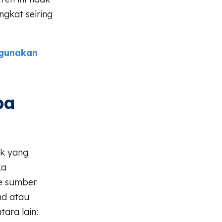
ngkat seiring
hgunakan
pa
ik yang
ka
de sumber
nd atau
tara lain: