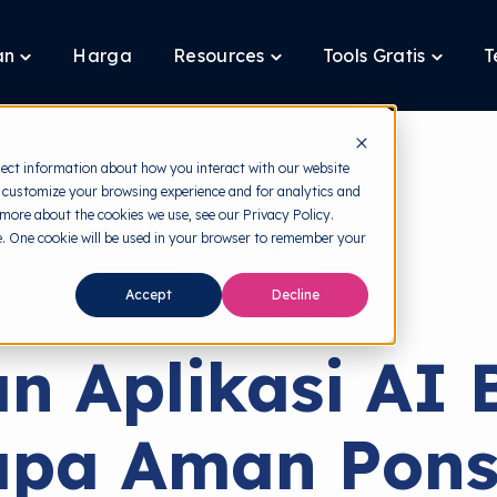
an
Harga
Resources
Tools Gratis
T
Toggle
Toggle
Toggle
children
children
children
for
for
for
Layanan
Resources
Tools
Gratis
lect information about how you interact with our website
 customize your browsing experience and for analytics and
 more about the cookies we use, see our Privacy Policy.
te. One cookie will be used in your browser to remember your
back to HRMI
Accept
Decline
Ancaman Siber
n Aplikasi AI 
apa Aman Ponse