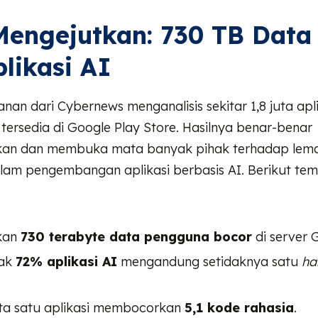
Mengejutkan: 730 TB Data
plikasi AI
anan dari Cybernews menganalisis sekitar 1,8 juta apli
tersedia di Google Play Store. Hasilnya benar-benar
an dan membuka mata banyak pihak terhadap lema
am pengembangan aplikasi berbasis AI. Berikut te
kan
730 terabyte data pengguna bocor
di server 
ak
72% aplikasi AI
mengandung setidaknya satu
ha
ta satu aplikasi membocorkan
5,1 kode rahasia
.