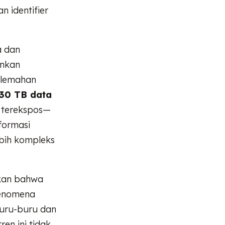
n identifier
a dan
inkan
kelemahan
30 TB data
a terekspos—
nformasi
bih kompleks
kkan bahwa
fenomena
buru-buru dan
en ini tidak