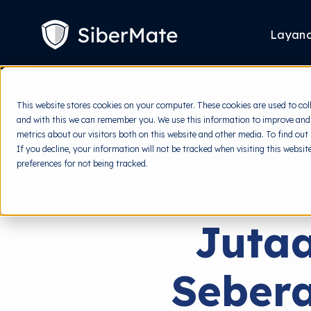
SKIP
TO
CONTENT
Layan
This website stores cookies on your computer. These cookies are used to col
and with this we can remember you. We use this information to improve and
metrics about our visitors both on this website and other media. To find out
If you decline, your information will not be tracked when visiting this websi
preferences for not being tracked.
Jutaa
Seber