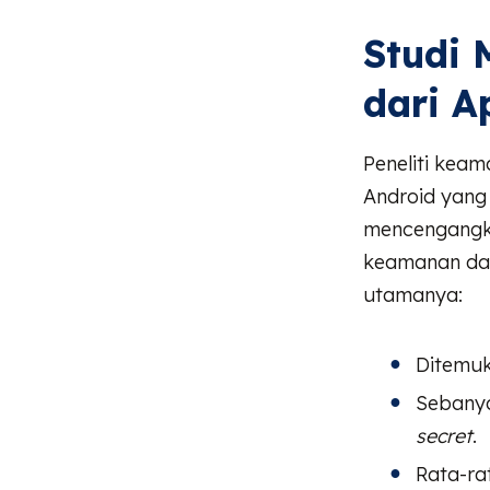
Studi 
dari A
Peneliti keam
Android yang 
mencengangk
keamanan dal
utamanya:
Ditemu
Sebany
secret
.
Rata-ra