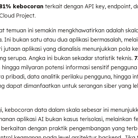
81% kebocoran
terkait dengan API key, endpoint, da
Cloud Project.
 temuan ini semakin mengkhawatirkan adalah skal
a. Ini bukan satu atau dua aplikasi bermasalah, mela
i jutaan aplikasi yang dianalisis menunjukkan pola 
 serupa. Angka ini bukan sekadar statistik teknis.
7
n hingga milyaran potensi informasi sensitif penggun
ta pribadi, data analitik perilaku pengguna, hingga i
g dapat dimanfaatkan untuk serangan siber yang le
gi, kebocoran data dalam skala sebesar ini menunju
anan aplikasi AI bukan kasus terisolasi, melainkan 
g berkaitan dengan praktik pengembangan yang ter
trol keamanan pada level arsitektur backend. Jika tr