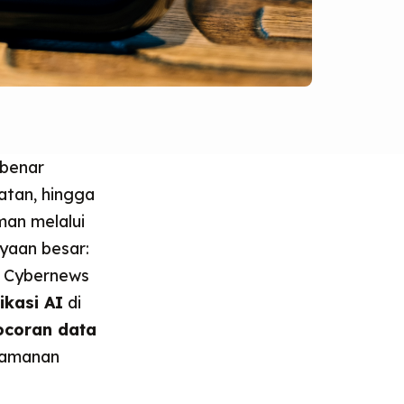
-benar
atan, hingga
man melalui
nyaan besar:
i Cybernews
ikasi AI
di
ocoran data
keamanan