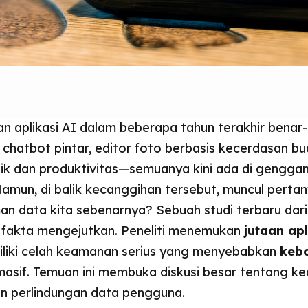
 aplikasi AI dalam beberapa tahun terakhir benar
 chatbot pintar, editor foto berbasis kecerdasan bu
itik dan produktivitas—semuanya kini ada di gengga
Namun, di balik kecanggihan tersebut, muncul perta
n data kita sebenarnya? Sebuah studi terbaru dar
fakta mengejutkan. Peneliti menemukan
jutaan apl
liki celah keamanan serius yang menyebabkan
keb
masif. Temuan ini membuka diskusi besar tentang 
dan perlindungan data pengguna.