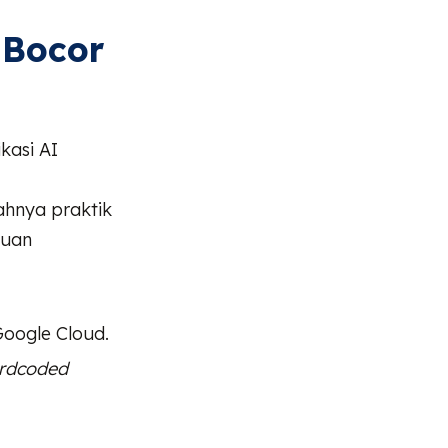
 Bocor
kasi AI
hnya praktik
muan
Google Cloud.
rdcoded