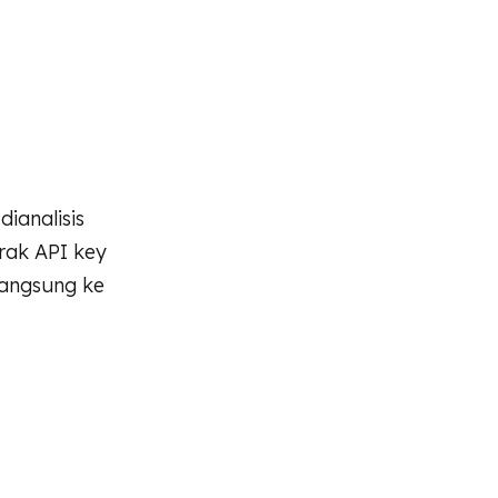
ianalisis
trak API key
langsung ke