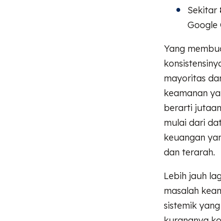
Sekitar
Google 
Yang membuat
konsistensiny
mayoritas dar
keamanan yang
berarti jutaa
mulai dari da
keuangan yan
dan terarah.
Lebih jauh la
masalah keam
sistemik yan
kurangnya kon