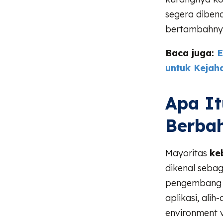
segera dibena
bertambahnya 
Baca juga:
E
untuk Kejah
Apa I
Berba
Mayoritas
ke
dikenal seba
pengembang m
aplikasi, ali
environment va