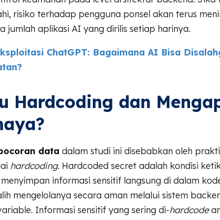
hi, risiko terhadap pengguna ponsel akan terus meni
jumlah aplikasi AI yang dirilis setiap harinya.
ksploitasi ChatGPT: Bagaimana AI Bisa Disala
atan?
tu Hardcoding dan Menga
haya?
bocoran data
dalam studi ini disebabkan oleh prakt
gai
hardcoding
. Hardcoded secret adalah kondisi keti
enyimpan informasi sensitif langsung di dalam ko
h-alih mengelolanya secara aman melalui sistem backe
riable. Informasi sensitif yang sering di-
hardcode
an