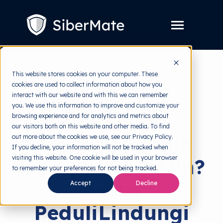
SKIP
TO
CONTENT
Toggle
Menu
Layanan
Toggle
This website stores cookies on your computer. These
children
cookies are used to collect information about how you
for
Harga
back to HRMI
Layanan
interact with our website and with this we can remember
you. We use this information to improve and customize your
Resources
Toggle
Cyber Threats
browsing experience and for analytics and metrics about
children
our visitors both on this website and other media. To find
for
Tools Gratis
Toggle
Resources
Kenapa Domain
out more about the cookies we use, see our Privacy Policy.
children
If you decline, your information will not be tracked when
for
Tentang
Tools
visiting this website. One cookie will be used in your browser
Bisa Diambil Alih?
Gratis
to remember your preferences for not being tracked.
Kasus
Accept
Decline
Coba Gratis
PeduliLindungi