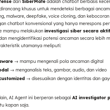
fense
dari
SiberMate
adalah chatbot berbasis kece
dirancang khusus untuk mendeteksi berbagai ancama
ing, malware, deepfake, voice cloning, dan kebocoran
an chatbot konvensional yang hanya merespons per
se mampu melakukan
investigasi siber secara akti
dan mengidentifikasi potensi ancaman secara lebih 
kteristik utamanya meliputi:
aware
→ mampu mengenali pola ancaman digital
odal
→ menganalisis teks, gambar, audio, dan video
customized
→ disesuaikan dengan identitas dan gay
ain, AI Agent ini berperan sebagai
AI investigator 
u kapan saja.