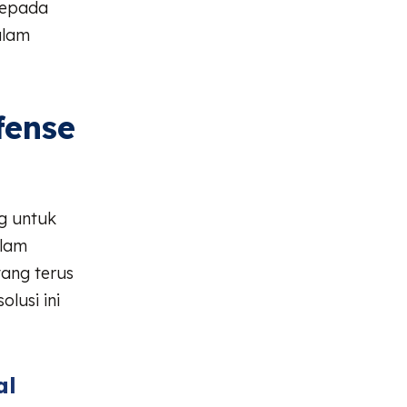
kepada
alam
fense
ng untuk
alam
yang terus
lusi ini
al