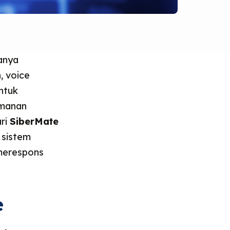
hanya
, voice
ntuk
amanan
ri
SiberMate
 sistem
merespons
e