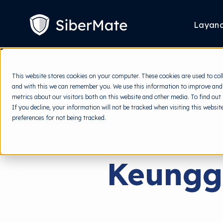
SKIP
TO
CONTENT
Layan
This website stores cookies on your computer. These cookies are used to col
and with this we can remember you. We use this information to improve and
metrics about our visitors both on this website and other media. To find out
If you decline, your information will not be tracked when visiting this websi
preferences for not being tracked.
Keungg