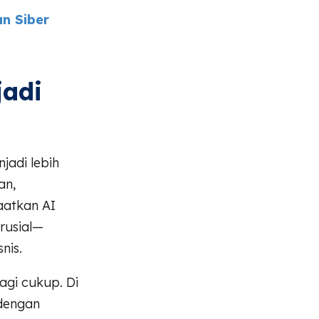
n Siber
jadi
jadi lebih
an,
aatkan AI
krusial—
nis.
lagi cukup. Di
 dengan