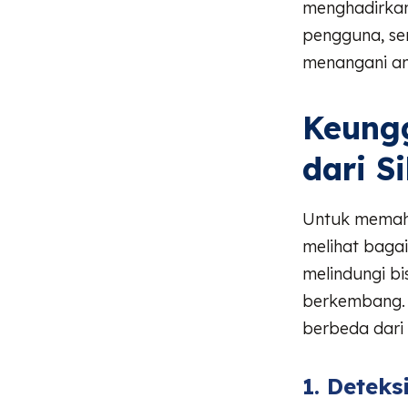
menghadirkan
pengguna, se
menangani an
Keung
dari S
Untuk memaha
melihat baga
melindungi bi
berkembang. 
berbeda dari
1. Detek