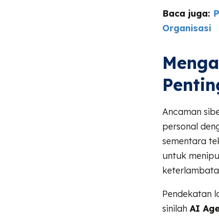
Baca juga:
P
Organisasi
Menga
Pentin
Ancaman siber
personal den
sementara te
untuk menipu 
keterlambatan
Pendekatan la
sinilah
AI Ag