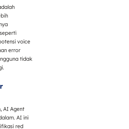
adalah
ebih
anya
seperti
otensi voice
man error
engguna tidak
i.
r
, AI Agent
alam. AI ini
fikasi red