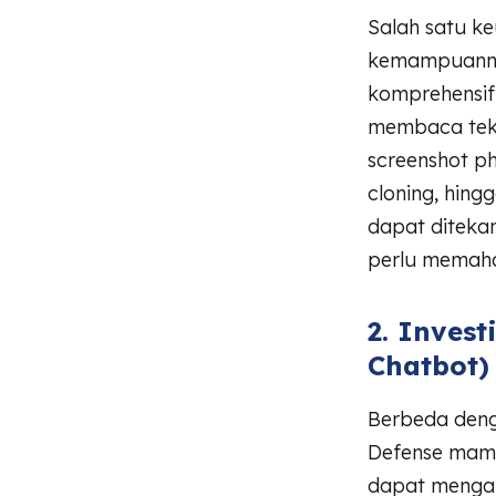
Salah satu ke
kemampuannya
komprehensif 
membaca teks
screenshot ph
cloning, hing
dapat ditekan
perlu memaham
2. Inves
Chatbot)
Berbeda deng
Defense mampu
dapat mengana