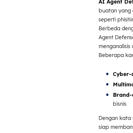
AI Agent De
buatan yang 
seperti phish
Berbeda deng
Agent Defen
menganalisis 
Beberapa kara
Cyber-
Multim
Brand-
bisnis
Dengan kata l
siap membant