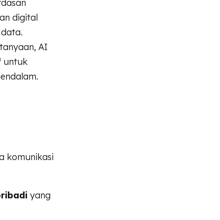
rdasan
n digital
 data.
tanyaan, AI
f
untuk
mendalam.
a komunikasi
pribadi
yang