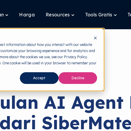
an
Harga
Resources
Tools Gratis
T
Toggle
Toggle
Toggle
children
children
children
for
for
for
Layanan
Resources
Tools
Gratis
lect information about how you interact with our website
 customize your browsing experience and for analytics and
 more about the cookies we use, see our Privacy Policy.
te. One cookie will be used in your browser to remember your
back to HRMI
Accept
Decline
Solusi
ulan AI Agent 
dari SiberMat