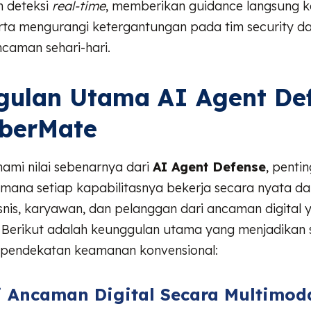
 deteksi
real-time
, memberikan guidance langsung 
rta mengurangi ketergantungan pada tim security d
caman sehari-hari.
gulan Utama AI Agent De
iberMate
mi nilai sebenarnya dari
AI Agent Defense
, penti
imana setiap kapabilitasnya bekerja secara nyata d
snis, karyawan, dan pelanggan dari ancaman digital 
Berikut adalah keunggulan utama yang menjadikan so
 pendekatan keamanan konvensional:
si Ancaman Digital Secara Multimod