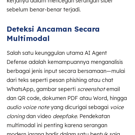
kerjanya dalam mencegah serangan siber
sebelum benar-benar terjadi.
Deteksi Ancaman Secara
Multimodal
Salah satu keunggulan utama AI Agent
Defense adalah kemampuannya menganalisis
berbagai jenis input secara bersamaan—mulai
dari teks seperti pesan phishing atau chat
WhatsApp, gambar seperti
screenshot
email
dan QR code, dokumen PDF atau Word, hingga
audio voice note
yang dicurigai sebagai
voice
cloning
dan video
deepfake
. Pendekatan
multimodal ini penting karena serangan
modern jarang hadir dalam satu bentuk saja,