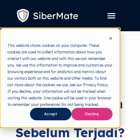
SKIP
TO
CONTENT
Toggle
Menu
Layanan
Toggle
This website stores cookies on your computer. These
children
cookies are used to collect information about how you
for
Harga
back to HRMI
Layanan
interact with our website and with this we can remember
you. We use this information to improve and customize your
Resources
Toggle
Solutions
browsing experience and for analytics and metrics about
children
our visitors both on this website and other media. To find
for
Tools Gratis
Toggle
Resources
Bagaimana AI
out more about the cookies we use, see our Privacy Policy.
children
If you decline, your information will not be tracked when
for
Tentang
Tools
visiting this website. One cookie will be used in your browser
Agent Mencegah
Gratis
to remember your preferences for not being tracked.
Serangan Siber
Accept
Decline
Coba Gratis
Sebelum Terjadi?