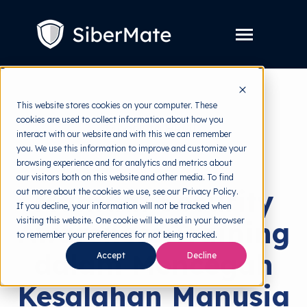
SKIP
TO
CONTENT
Toggle
Menu
Layanan
Toggle
This website stores cookies on your computer. These
children
for
cookies are used to collect information about how you
Harga
back to HRMI
Layanan
interact with our website and with this we can remember
you. We use this information to improve and customize your
Resources
Toggle
Security Awareness
browsing experience and for analytics and metrics about
children
for
our visitors both on this website and other media. To find
Tools Gratis
Toggle
Resources
Manfaat Security
out more about the cookies we use, see our Privacy Policy.
children
for
If you decline, your information will not be tracked when
Tentang
Tools
visiting this website. One cookie will be used in your browser
Awareness Training
Gratis
to remember your preferences for not being tracked.
dalam Mencegah
Accept
Decline
Kesalahan Manusia
Coba Gratis