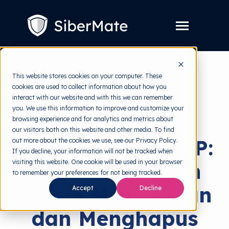
SKIP
TO
CONTENT
Toggle
Menu
Layanan
Toggle
This website stores cookies on your computer. These
children
for
cookies are used to collect information about how you
Harga
back to HRMI
Layanan
interact with our website and with this we can remember
you. We use this information to improve and customize your
Resources
Toggle
PDP
browsing experience and for analytics and metrics about
children
for
our visitors both on this website and other media. To find
Tools Gratis
Toggle
Resources
Mematuhi UU PDP:
out more about the cookies we use, see our Privacy Policy.
children
for
If you decline, your information will not be tracked when
Tentang
Tools
visiting this website. One cookie will be used in your browser
Peran Karyawan
Gratis
to remember your preferences for not being tracked.
dalam Menyimpan
Accept
Decline
Coba Gratis
dan Menghapus