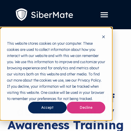
SKIP
TO
CONTENT
Toggle
Menu
Layanan
Toggle
This website stores cookies on your computer. These
children
for
cookies are used to collect information about how you
Harga
back to HRMI
Layanan
interact with our website and with this we can remember
you. We use this information to improve and customize your
Resources
Toggle
Security Awareness
browsing experience and for analytics and metrics about
children
for
our visitors both on this website and other media. To find
Tools Gratis
Toggle
Resources
Membangun
out more about the cookies we use, see our Privacy Policy.
children
for
If you decline, your information will not be tracked when
Tentang
Tools
visiting this website. One cookie will be used in your browser
Budaya Proaktif
Gratis
to remember your preferences for not being tracked.
dengan Security
Accept
Decline
Awareness Training
Coba Gratis