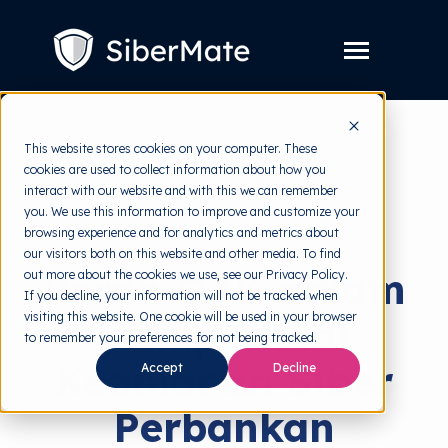
SKIP
TO
CONTENT
Toggle
Menu
Layanan
Toggle
This website stores cookies on your computer. These
children
for
cookies are used to collect information about how you
Harga
back to HRMI
Layanan
interact with our website and with this we can remember
you. We use this information to improve and customize your
Resources
Toggle
Kebijakan Keamanan
browsing experience and for analytics and metrics about
children
for
our visitors both on this website and other media. To find
Tools Gratis
Toggle
Resources
Peran OJK dalam
out more about the cookies we use, see our Privacy Policy.
children
for
If you decline, your information will not be tracked when
Tentang
Tools
visiting this website. One cookie will be used in your browser
Memperkuat
Gratis
to remember your preferences for not being tracked.
Keamanan Siber
Accept
Decline
Coba Gratis
Perbankan