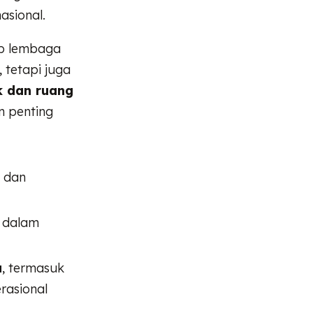
asional.
ap lembaga
 tetapi juga
k dan ruang
 penting
, dan
t dalam
a
, termasuk
rasional