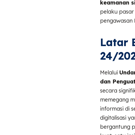
keamanan si
pelaku pasar 
pengawasan B
Latar 
24/20
Melalui
Unda
dan Pengua
secara signifi
memegang ma
informasi di 
digitalisasi 
bergantung p