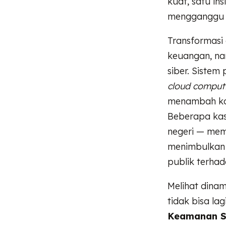
kuat, satu in
mengganggu st
Transformasi
keuangan, nam
siber. Sistem
cloud comput
menambah kom
Beberapa kas
negeri — mem
menimbulkan 
publik terha
Melihat dina
tidak bisa lag
Keamanan Si