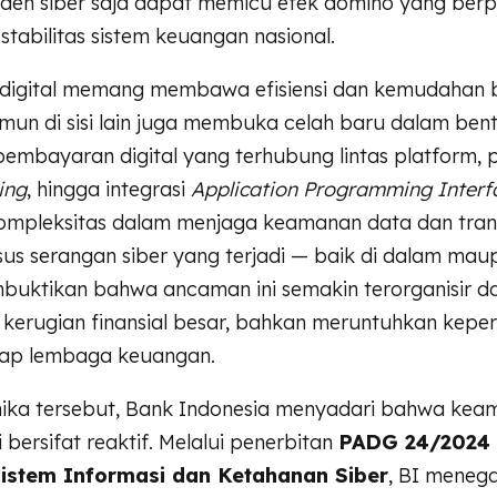
siden siber saja dapat memicu efek domino yang berp
abilitas sistem keuangan nasional.
 digital memang membawa efisiensi dan kemudahan b
un di sisi lain juga membuka celah baru dalam bent
 pembayaran digital yang terhubung lintas platform
ing
, hingga integrasi
Application Programming Interf
pleksitas dalam menjaga keamanan data dan trans
us serangan siber yang terjadi — baik di dalam mau
buktikan bahwa ancaman ini semakin terorganisir d
kerugian finansial besar, bahkan meruntuhkan kepe
dap lembaga keuangan.
mika tersebut, Bank Indonesia menyadari bahwa kea
i bersifat reaktif. Melalui penerbitan
PADG 24/2024 
stem Informasi dan Ketahanan Siber
, BI meneg