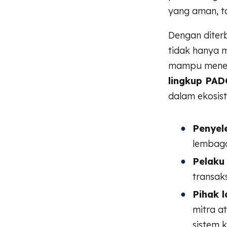
yang aman, ta
Dengan diter
tidak hanya m
mampu menera
lingkup PAD
dalam ekosist
Penyel
lembaga
Pelaku
transak
Pihak l
mitra a
sistem 