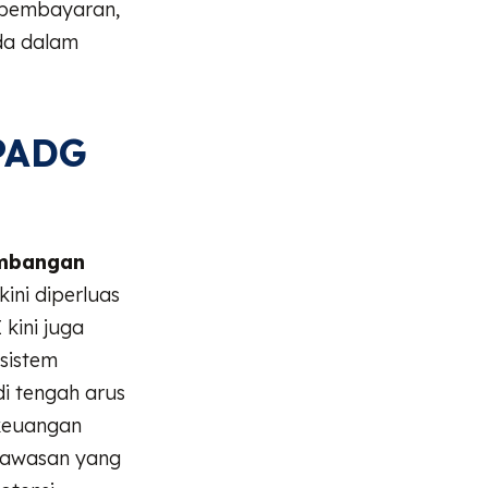
 pembayaran,
ada dalam
 PADG
embangan
ini diperluas
 kini juga
sistem
di tengah arus
 keuangan
ngawasan yang