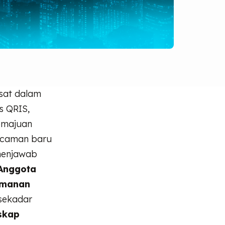
esat dalam
s QRIS,
kemajuan
ancaman baru
 menjawab
Anggota
amanan
sekadar
skap