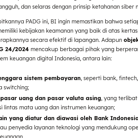
ngguh, dan selaras dengan prinsip ketahanan siber n
bitkannya PADG ini, BI ingin memastikan bahwa seti
emiliki kebijakan keamanan yang baik di atas kertas,
pkannya secara efektif di lapangan. Adapun
obje
G 24/2024
mencakup berbagai pihak yang berperan
em keuangan digital Indonesia, antara lain:
enggara sistem pembayaran
, seperti bank, fintech
 switching;
 pasar uang dan pasar valuta asing
, yang terliba
si lintas mata uang dan instrumen keuangan;
ain yang diatur dan diawasi oleh Bank Indonesi
tau penyedia layanan teknologi yang mendukung ope
keuangan.