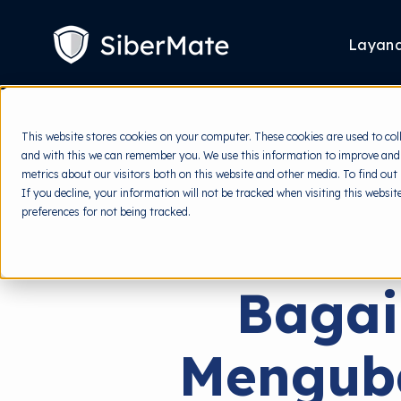
SKIP
TO
CONTENT
Layan
This website stores cookies on your computer. These cookies are used to col
and with this we can remember you. We use this information to improve and
metrics about our visitors both on this website and other media. To find out
If you decline, your information will not be tracked when visiting this websi
preferences for not being tracked.
Baga
Mengub