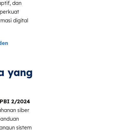
ptif, dan
mperkuat
masi digital
den
a yang
PBI 2/2024
hanan siber
 panduan
angun sistem