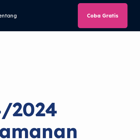
entang
Coba Gratis
/2024
eamanan