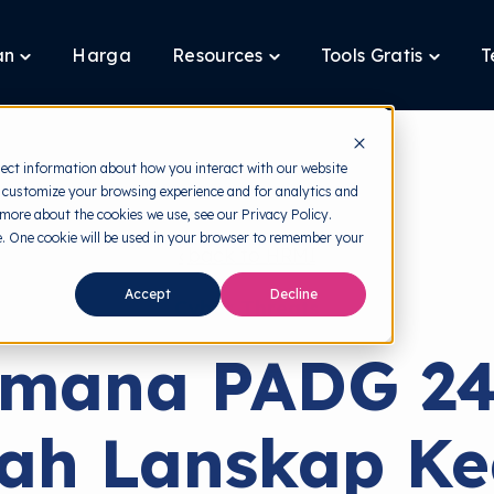
an
Harga
Resources
Tools Gratis
T
Toggle
Toggle
Toggle
children
children
children
for
for
for
Layanan
Resources
Tools
Gratis
lect information about how you interact with our website
 customize your browsing experience and for analytics and
 more about the cookies we use, see our Privacy Policy.
te. One cookie will be used in your browser to remember your
back to HRMI
Accept
Decline
Cyber Threats
imana PADG 24
ah Lanskap K