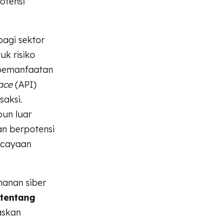
otensi
agi sektor
uk risiko
, pemanfaatan
ace
(API)
aksi.
pun luar
an berpotensi
rcayaan
manan siber
tentang
askan