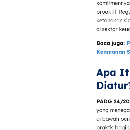
komitmennya 
proaktif. Reg
ketahanan sib
di sektor keu
Baca juga:
P
Keamanan S
Apa I
Diatur
PADG 24/20
yang menegas
di bawah pen
praktis bagi