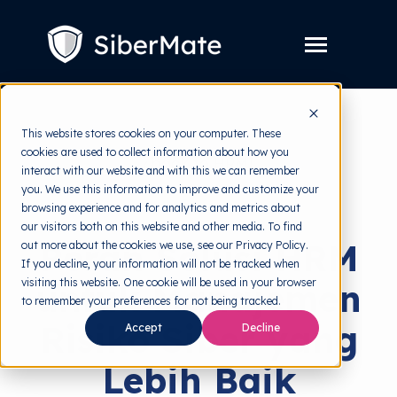
SKIP
TO
CONTENT
Toggle
Menu
Layanan
Toggle
This website stores cookies on your computer. These
children
for
cookies are used to collect information about how you
Harga
back to HRMI
Layanan
interact with our website and with this we can remember
you. We use this information to improve and customize your
Resources
Toggle
Solutions
browsing experience and for analytics and metrics about
children
for
our visitors both on this website and other media. To find
Tools Gratis
Toggle
Resources
Peran Solusi HRM
out more about the cookies we use, see our Privacy Policy.
children
for
If you decline, your information will not be tracked when
Tentang
Tools
visiting this website. One cookie will be used in your browser
untuk Manajemen
Gratis
to remember your preferences for not being tracked.
Risiko Siber yang
Accept
Decline
Lebih Baik
Coba Gratis