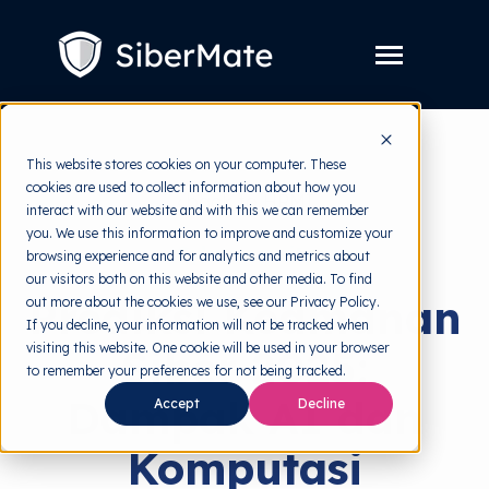
SKIP
TO
CONTENT
Toggle
Menu
Layanan
Toggle
This website stores cookies on your computer. These
children
for
cookies are used to collect information about how you
Harga
back to HRMI
Layanan
interact with our website and with this we can remember
you. We use this information to improve and customize your
Resources
Toggle
Cybersecurity
browsing experience and for analytics and metrics about
children
for
our visitors both on this website and other media. To find
Tools Gratis
Toggle
Resources
Prediksi Keamanan
out more about the cookies we use, see our Privacy Policy.
children
for
If you decline, your information will not be tracked when
Tentang
Tools
visiting this website. One cookie will be used in your browser
Siber 2025:
Gratis
to remember your preferences for not being tracked.
Dampak AI dan
Accept
Decline
Komputasi
Coba Gratis