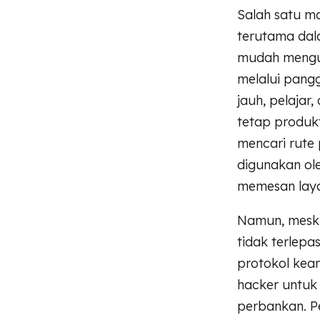
Salah satu m
terutama dal
mudah mengun
melalui pangg
jauh, pelajar
tetap produkt
mencari rute 
digunakan ol
memesan layan
Namun, mesk
tidak terlepas
protokol kea
hacker untuk
perbankan. P