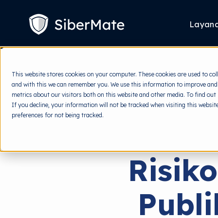
SKIP
TO
CONTENT
Layan
This website stores cookies on your computer. These cookies are used to col
and with this we can remember you. We use this information to improve and
metrics about our visitors both on this website and other media. To find out
If you decline, your information will not be tracked when visiting this websi
preferences for not being tracked.
Risik
Publ