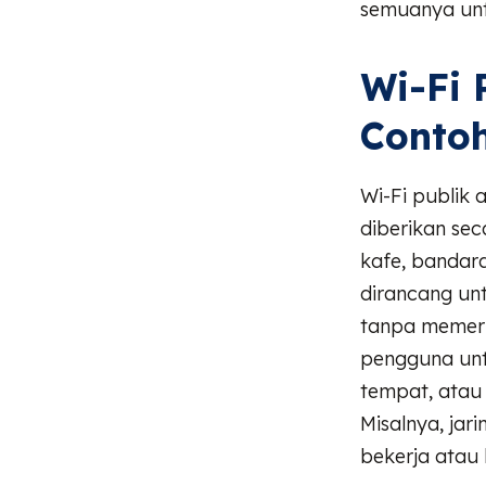
semuanya un
Wi-Fi 
Conto
Wi-Fi publik 
diberikan sec
kafe, bandara
dirancang un
tanpa memerl
pengguna unt
tempat, atau
Misalnya, jar
bekerja atau 