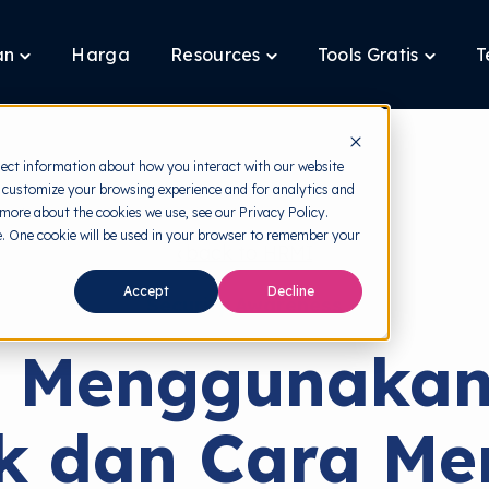
an
Harga
Resources
Tools Gratis
T
Toggle
Toggle
Toggle
children
children
children
for
for
for
Layanan
Resources
Tools
Gratis
lect information about how you interact with our website
 customize your browsing experience and for analytics and
 more about the cookies we use, see our Privacy Policy.
te. One cookie will be used in your browser to remember your
back to HRMI
Accept
Decline
Security Awareness
o Menggunakan
ik dan Cara Me