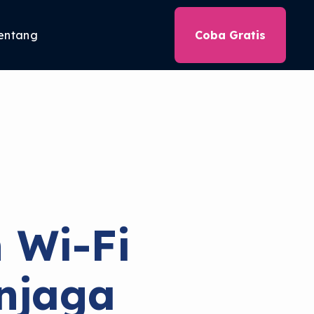
entang
Coba Gratis
 Wi-Fi
njaga