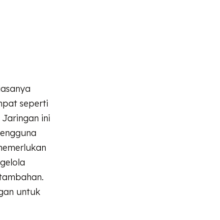
biasanya
mpat seperti
 Jaringan ini
pengguna
 memerlukan
gelola
 tambahan.
ggan untuk