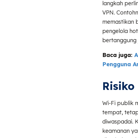
langkah perli
VPN. Contohny
memastikan b
pengelola hot
bertanggung 
Baca juga:
A
Pengguna A
Risiko
Wi-Fi publik
tempat, tetap
diwaspadai. K
keamanan yan