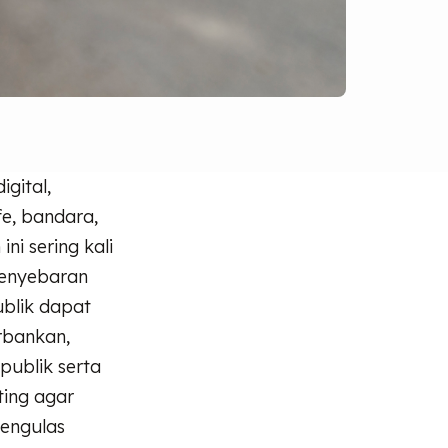
igital,
e, bandara,
i sering kali
penyebaran
ublik dapat
rbankan,
publik serta
ing agar
mengulas