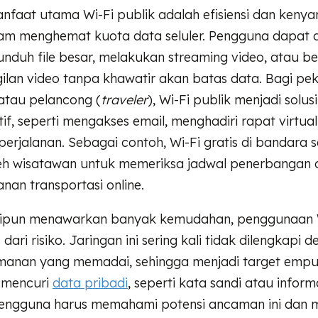
anfaat utama Wi-Fi publik adalah efisiensi dan keny
am menghemat kuota data seluler. Pengguna dapat 
duh file besar, melakukan streaming video, atau b
ilan video tanpa khawatir akan batas data. Bagi pek
, atau pelancong (
traveler
), Wi-Fi publik menjadi solus
if, seperti mengakses email, menghadiri rapat virtual
perjalanan. Sebagai contoh, Wi-Fi gratis di bandara s
eh wisatawan untuk memeriksa jadwal penerbangan 
an transportasi online.
ipun menawarkan banyak kemudahan, penggunaan W
 dari risiko. Jaringan ini sering kali tidak dilengkapi 
manan yang memadai, sehingga menjadi target empu
 mencuri
data pribadi
, seperti kata sandi atau inform
engguna harus memahami potensi ancaman ini dan 