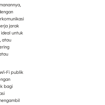
amanannya,
dengan
erkomunikasi
erja jarak
i ideal untuk
, atau
ering
atau
i-Fi publik
dengan
k bagi
asi
mengambil