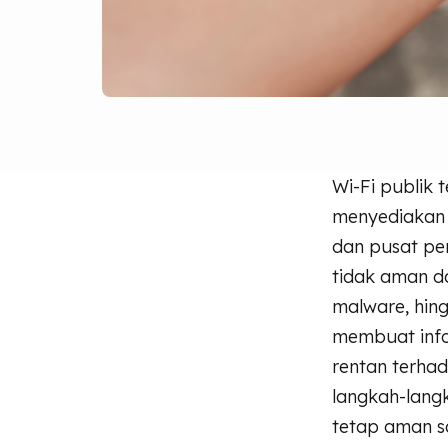
Wi-Fi publik 
menyediakan 
dan pusat per
tidak aman d
malware, hing
membuat info
rentan terhad
langkah-lang
tetap aman sa