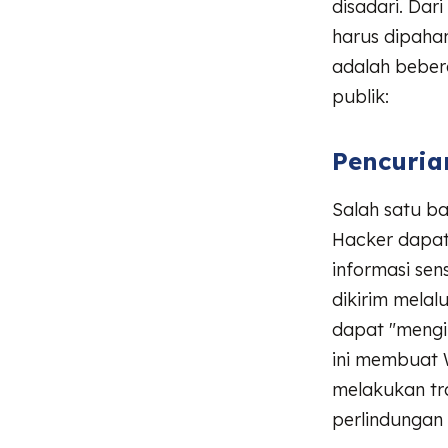
disadari. Dar
harus dipaha
adalah beber
publik:
Pencuria
Salah satu ba
Hacker dapat
informasi sens
dikirim melal
dapat "mengin
ini membuat W
melakukan tr
perlindungan