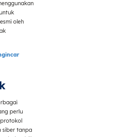
u menggunakan
 untuk
esmi oleh
tak
ngincar
k
erbagai
ang perlu
 protokol
 siber tanpa