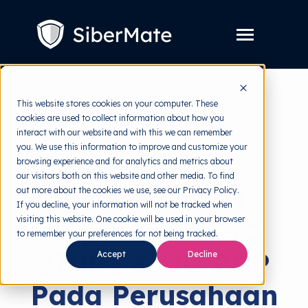
SKIP
TO
CONTENT
Toggle
Menu
Layanan
Toggle
This website stores cookies on your computer. These
children
for
cookies are used to collect information about how you
Harga
back to HRMI
Layanan
interact with our website and with this we can remember
you. We use this information to improve and customize your
Resources
Toggle
Solutions
browsing experience and for analytics and metrics about
children
for
our visitors both on this website and other media. To find
Tools Gratis
Toggle
Resources
Sejauh Mana
out more about the cookies we use, see our Privacy Policy.
children
for
If you decline, your information will not be tracked when
Tentang
Tools
visiting this website. One cookie will be used in your browser
Kepatuhan ISO
Gratis
to remember your preferences for not being tracked.
27001 & UU PDP
Accept
Decline
Coba Gratis
Pada Perusahaan