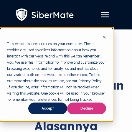
SKIP
TO
CONTENT
Toggle
Menu
Layanan
Toggle
This website stores cookies on your computer. These
children
for
cookies are used to collect information about how you
Harga
back to HRMI
Layanan
interact with our website and with this we can remember
you. We use this information to improve and customize your
Resources
Toggle
Security Policy
browsing experience and for analytics and metrics about
children
for
our visitors both on this website and other media. To find
Tools Gratis
Toggle
Resources
Standar Keamanan
out more about the cookies we use, see our Privacy Policy.
children
for
If you decline, your information will not be tracked when
Tentang
Tools
visiting this website. One cookie will be used in your browser
Penting untuk
Gratis
to remember your preferences for not being tracked.
Mitra Kerja, Ini
Accept
Decline
Coba Gratis
Alasannya