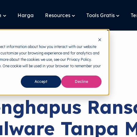
n
Harga
Resources
Tools Gratis
Te
Toggle
Toggle
Toggle
children
children
children
for
for
for
Layanan
Resources
Tools
Gratis
lect information about how you interact with our website
 customize your browsing experience and for analytics and
 more about the cookies we use, see our Privacy Policy.
te. One cookie will be used in your browser to remember your
back to HRMI
Accept
Decline
Cyber Threats
enghapus Ran
lware Tanpa 