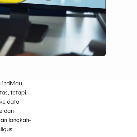
individu
as, tetapi
 ke data
e dan
gan langkah-
ligus