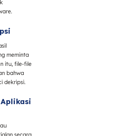
k
ware.
psi
sil
ang meminta
tu, file-file
kan bahwa
 dekripsi.
Aplikasi
tau
rjalan secara