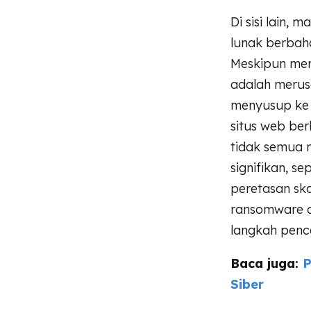
Di sisi lain
lunak berbaha
Meskipun mem
adalah merus
menyusup ke 
situs web ber
tidak semua 
signifikan, se
peretasan sk
ransomware 
langkah penc
Baca juga:
P
Siber