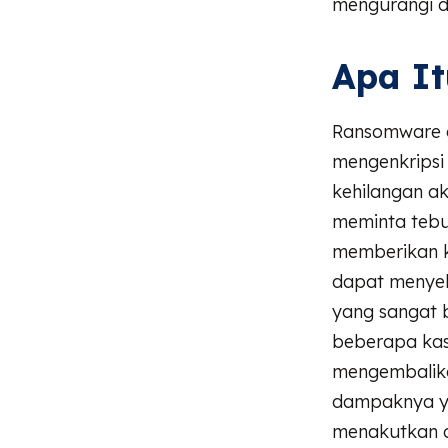
mengurangi d
Apa I
Ransomware a
mengenkripsi
kehilangan a
meminta tebu
memberikan k
dapat menyeb
yang sangat b
beberapa kas
mengembalika
dampaknya ya
menakutkan di