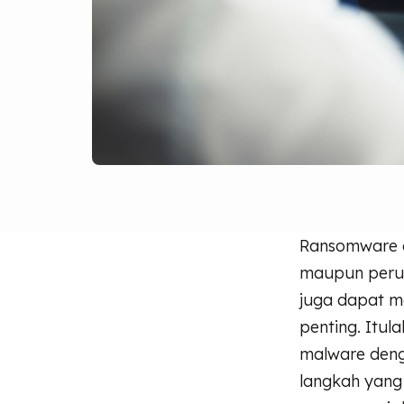
Ransomware d
maupun perus
juga dapat m
penting. Itu
malware deng
langkah yang 