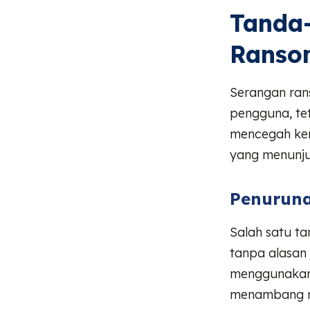
Tanda-
Ranso
Serangan rans
pengguna, tet
mencegah ker
yang menunju
Penuruna
Salah satu ta
tanpa alasan j
menggunakan 
menambang ma