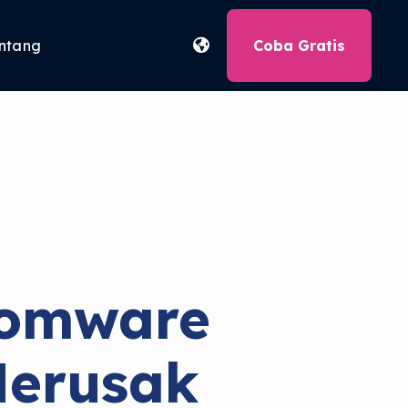
ntang
Coba Gratis
somware
Merusak