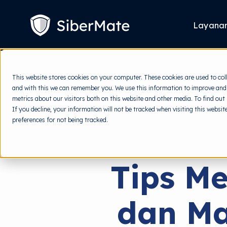
SKIP
TO
CONTENT
Layana
This website stores cookies on your computer. These cookies are used to col
and with this we can remember you. We use this information to improve and
metrics about our visitors both on this website and other media. To find out
If you decline, your information will not be tracked when visiting this websi
preferences for not being tracked.
Tips M
dan Ma