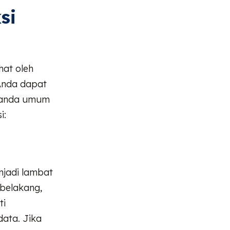
si
hat oleh
 Anda dapat
 tanda umum
i:
njadi lambat
 belakang,
ti
ata. Jika