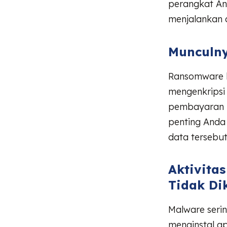
perangkat An
menjalankan a
Munculny
Ransomware b
mengenkripsi
pembayaran un
penting And
data tersebut
Aktivita
Tidak Di
Malware serin
menginstal ap