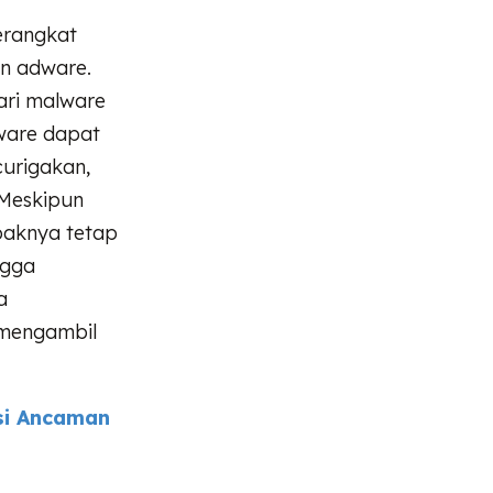
erangkat
an adware.
ari malware
lware dapat
curigakan,
 Meskipun
paknya tetap
ngga
a
 mengambil
si Ancaman