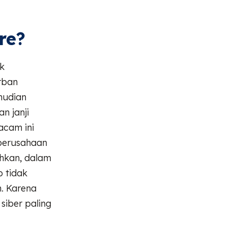
re?
k
rban
mudian
n janji
acam ini
perusahaan
ahkan, dalam
p tidak
. Karena
siber paling