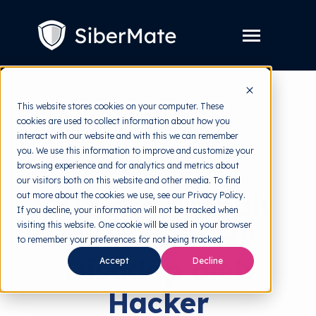
SKIP
TO
CONTENT
Toggle
Menu
Layanan
Toggle
This website stores cookies on your computer. These
children
for
cookies are used to collect information about how you
Harga
back to HRMI
Layanan
interact with our website and with this we can remember
you. We use this information to improve and customize your
Resources
Toggle
Keamanan Data
browsing experience and for analytics and metrics about
children
for
our visitors both on this website and other media. To find
Tools Gratis
Toggle
Resources
10 Cara Ampuh
out more about the cookies we use, see our Privacy Policy.
children
for
If you decline, your information will not be tracked when
Tentang
Tools
visiting this website. One cookie will be used in your browser
Mencegah HP
Gratis
to remember your preferences for not being tracked.
Disadap oleh
Accept
Decline
Coba Gratis
Hacker