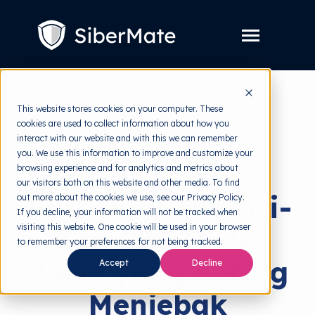
SKIP
TO
CONTENT
Toggle
Menu
Layanan
Toggle
This website stores cookies on your computer. These
children
for
cookies are used to collect information about how you
Harga
back to HRMI
Layanan
interact with our website and with this we can remember
you. We use this information to improve and customize your
Resources
Toggle
Ancaman Siber
browsing experience and for analytics and metrics about
children
for
our visitors both on this website and other media. To find
Tools Gratis
Toggle
Resources
Hati-Hati! Ini Ciri-
out more about the cookies we use, see our Privacy Policy.
children
for
If you decline, your information will not be tracked when
Tentang
Tools
visiting this website. One cookie will be used in your browser
Ciri CAPTCHA
Gratis
to remember your preferences for not being tracked.
Palsu yang Sering
Accept
Decline
Coba Gratis
Menjebak