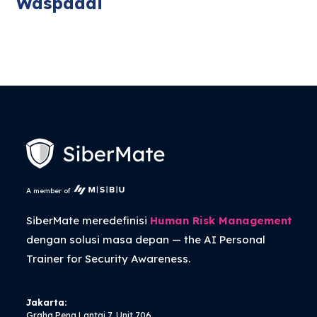
Waspadai
A member of
SiberMate meredefinisi
Human Risk Management
dengan solusi masa depan — the
AI Personal
Trainer
for Security Awareness.
Jakarta:
Graha Pena Lantai 7, Unit 706