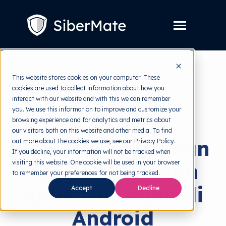
SKIP
TO
CONTENT
Toggle
Menu
Layanan
Toggle
This website stores cookies on your computer. These
children
for
cookies are used to collect information about how you
Harga
back to HRMI
Layanan
interact with our website and with this we can remember
you. We use this information to improve and customize your
Resources
Toggle
Keamanan Siber
browsing experience and for analytics and metrics about
children
for
our visitors both on this website and other media. To find
Tools Gratis
Toggle
Resources
Cara Membedakan
out more about the cookies we use, see our Privacy Policy.
children
for
If you decline, your information will not be tracked when
Tentang
Tools
visiting this website. One cookie will be used in your browser
Aplikasi Asli dan
Gratis
to remember your preferences for not being tracked.
Aplikasi Trojan di
Accept
Decline
Coba Gratis
Android