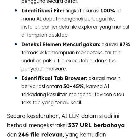
pengguna secara detail.
Identifikasi File:
tingkat akurasi
100%
, di
mana AI dapat mengenali berbagai file,
installer, dan jendela file explorer yang muncul
di tampilan desktop.
Deteksi Elemen Mencurigakan:
akurasi
87%
,
termasuk kemampuan mendeteksi tautan
unduhan palsu, file executable, dan situs
penyebar malware.
Identifikasi Tab Browser:
akurasi masih
bervariasi antara
30–45%
, karena AI
terkadang kesulitan mengenali favicon atau
teks tab yang terlalu kecil.
Secara keseluruhan, AI LLM dalam studi ini
berhasil mengekstraksi
337 URL berbahaya
dan
246 file relevan
, yang kemudian