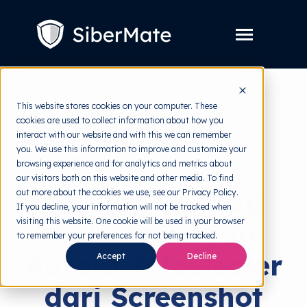
SKIP
TO
CONTENT
Toggle
Menu
Layanan
Toggle
This website stores cookies on your computer. These
children
cookies are used to collect information about how you
for
Harga
back to HRMI
Layanan
interact with our website and with this we can remember
you. We use this information to improve and customize your
Resources
Toggle
Cybersecurity
browsing experience and for analytics and metrics about
children
our visitors both on this website and other media. To find
for
Tools Gratis
Toggle
Resources
AI LLM Ungkap
out more about the cookies we use, see our Privacy Policy.
children
If you decline, your information will not be tracked when
for
Tentang
Tools
visiting this website. One cookie will be used in your browser
Pola Serangan
Gratis
to remember your preferences for not being tracked.
Aurora Infostealer
Accept
Decline
Coba Gratis
dari Screenshot