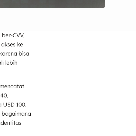
t ber-CVV,
 akses ke
karena bisa
i lebih
mencatat
 40,
ga USD 100.
b, bagaimana
dentitas