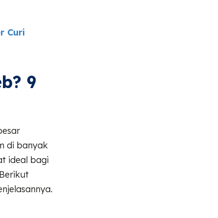
r Curi
eb? 9
besar
m di banyak
t ideal bagi
 Berikut
enjelasannya.