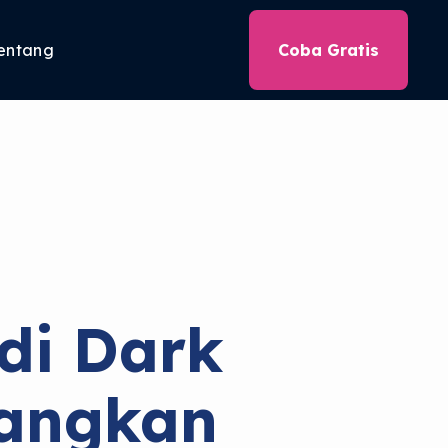
entang
Coba Gratis
di Dark
angkan