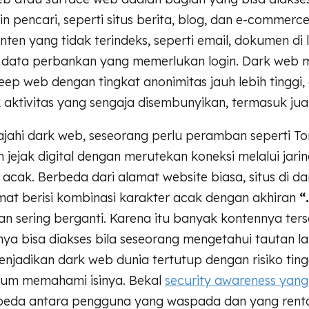
in pencari, seperti situs berita, blog, dan e-commer
en yang tidak terindeks, seperti email, dokumen di
a data perbankan yang memerlukan login. Dark web
eep web dengan tingkat anonimitas jauh lebih tinggi,
 aktivitas yang sengaja disembunyikan, termasuk jual b
ajahi dark web, seseorang perlu peramban seperti To
ejak digital dengan merutekan koneksi melalui jarin
 acak. Berbeda dari alamat website biasa, situs di d
at berisi kombinasi karakter acak dengan akhiran
“
 dan sering berganti. Karena itu banyak kontennya te
ya bisa diakses bila seseorang mengetahui tautan l
enjadikan dark web dunia tertutup dengan risiko ting
lum memahami isinya. Bekal
security awareness yan
eda antara pengguna yang waspada dan yang rent