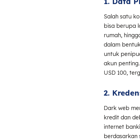
1. Data P
Salah satu ko
bisa berupa l
rumah, hingga
dalam bentu
untuk penipua
akun penting
USD 100, ter
2. Krede
Dark web men
kredit dan de
internet banki
berdasarkan 