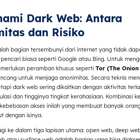
ami Dark Web: Antara
itas dan Risiko
ah bagian tersembunyi dari internet yang tidak dap
 pencari biasa seperti Google atau Bing. Untuk men
merlukan peramban khusus seperti
Tor (The Onion
ncang untuk menjaga anonimitas. Secara teknis me
 tetapi dark web sering dikaitkan dengan aktivitas ter
lasi dan tingginya tingkat kerahasiaan. Kombinasi k
n kebebasan akses inilah yang membuat banyak oran
ut dengan isinya.
agi ke dalam tiga lapisan utama: open web, deep we
b atau surface web adalah bagian yang bisa diakses