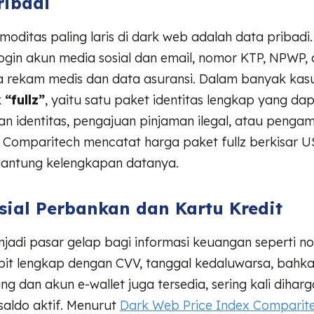
ribadi
moditas paling laris di dark web adalah data pribadi. 
ogin akun media sosial dan email, nomor KTP, NPWP,
 rekam medis dan data asuransi. Dalam banyak kasus
k
“fullz”
, yaitu satu paket identitas lengkap yang da
n identitas, pengajuan pinjaman ilegal, atau pengam
. Comparitech mencatat harga paket fullz berkisar 
gantung kelengkapan datanya.
nsial Perbankan dan Kartu Kredit
jadi pasar gelap bagi informasi keuangan seperti n
bit lengkap dengan CVV, tanggal kedaluwarsa, bahka
ng dan akun e-wallet juga tersedia, sering kali diharg
saldo aktif. Menurut
Dark Web Price Index Comparit