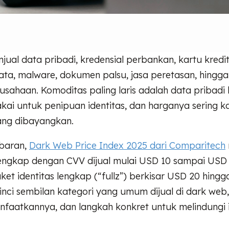
ual data pribadi, kredensial perbankan, kartu kredi
ata, malware, dokumen palsu, jasa peretasan, hingga
sahaan. Komoditas paling laris adalah data pribadi 
kai untuk penipuan identitas, dan harganya sering kal
ang dibayangkan.
baran,
Dark Web Price Index 2025 dari Comparitech
 lengkap dengan CVV dijual mulai USD 10 sampai USD
et identitas lengkap (“fullz”) berkisar USD 20 hing
erinci sembilan kategori yang umum dijual di dark we
faatkannya, dan langkah konkret untuk melindungi i