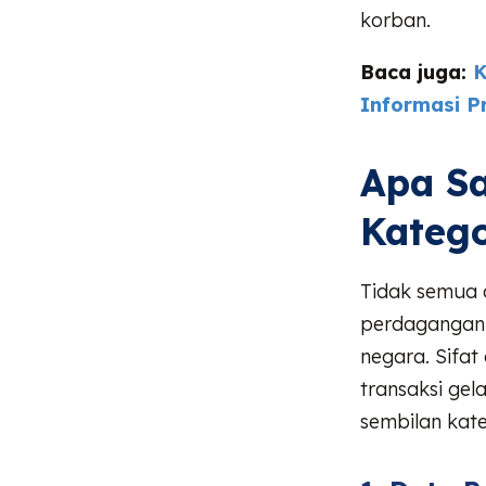
korban.
Baca juga:
K
Informasi P
Apa Sa
Kateg
Tidak semua a
perdagangann
negara. Sifat
transaksi gel
sembilan kat