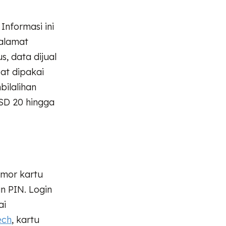
Informasi ini
 alamat
, data dijual
pat dipakai
bilalihan
USD 20 hingga
omor kartu
n PIN. Login
ai
ech
, kartu