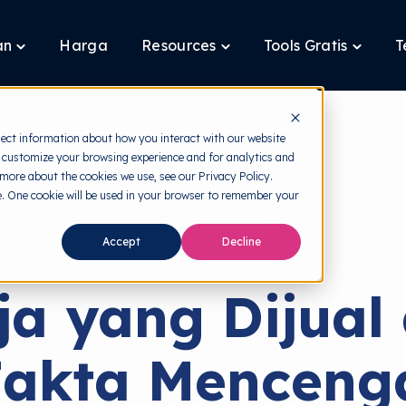
an
Harga
Resources
Tools Gratis
T
Toggle
Toggle
Toggle
children
children
children
for
for
for
Layanan
Resources
Tools
Gratis
lect information about how you interact with our website
 customize your browsing experience and for analytics and
 more about the cookies we use, see our Privacy Policy.
te. One cookie will be used in your browser to remember your
back to HRMI
Accept
Decline
Dark Web
ja yang Dijual 
Fakta Menceng