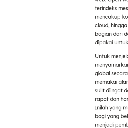
terindeks mes
mencakup kont
cloud, hingg
bagian dari d
dipakai untuk
Untuk menjel
menyamarkan j
global secara
memakai alam
sulit diingat
rapat dan han
Inilah yang m
bagi yang be
menjadi pemb