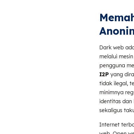
Memah
Anonim
Dark web adal
melalui mesin
pengguna me
I2P
yang dira
tidak ilegal,
minimnya regu
identitas da
sekaligus tak
Internet terb
web. Open we