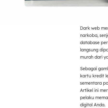
Dark web menj
narkoba, senj
database peru
langsung dipa
murah dari y
Sebagai gam
kartu kredit
sementara pak
Artikel ini m
pelaku meman
digital Anda.