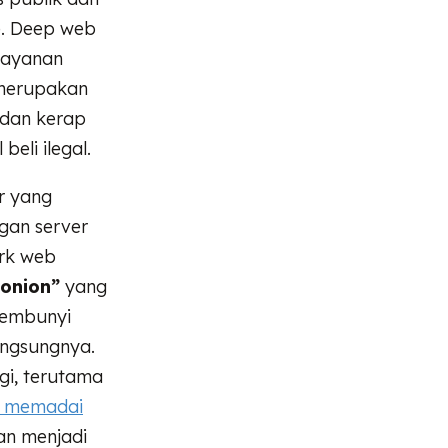
ce. Deep web
 layanan
 merupakan
 dan kerap
eli ilegal.
r yang
gan server
ark web
.onion”
yang
rsembunyi
angsungnya.
gi, terutama
g memadai
an menjadi