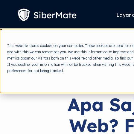
SKIP
TO
CONTENT
Layan
This website stores cookies on your computer. These cookies are used to col
and with this we can remember you. We use this information to improve and
metrics about our visitors both on this website and other media. To find out
If you decline, your information will not be tracked when visiting this websi
preferences for not being tracked.
Apa Sa
Web? 