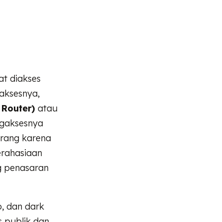
at diakses
gaksesnya,
 Router)
atau
ngaksesnya
larang karena
erahasiaan
g penasaran
b, dan dark
 publik dan