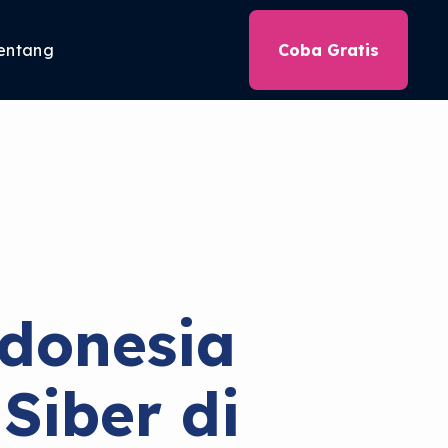
entang
Coba Gratis
donesia
Siber di