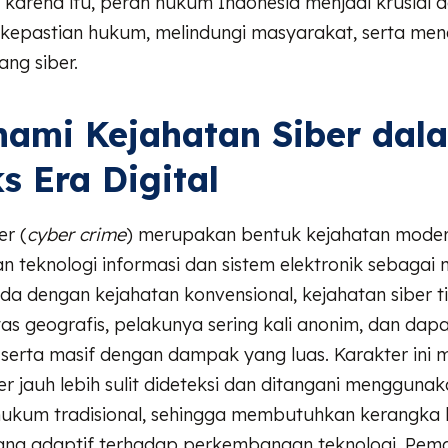
h karena itu, peran hukum Indonesia menjadi krusial 
kepastian hukum, melindungi masyarakat, serta me
uang siber.
ami Kejahatan Siber dal
s Era Digital
er (
cyber crime
) merupakan bentuk kejahatan mode
 teknologi informasi dan sistem elektronik sebagai
a dengan kejahatan konvensional, kejahatan siber t
s geografis, pelakunya sering kali anonim, dan dapa
 serta masif dengan dampak yang luas. Karakter ini
er jauh lebih sulit dideteksi dan ditangani mengguna
ukum tradisional, sehingga membutuhkan kerangka
ng adaptif terhadap perkembangan teknologi. Pem