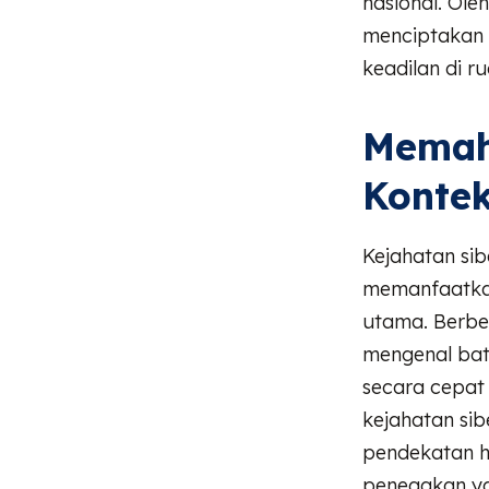
nasional. Ole
menciptakan 
keadilan di r
Memah
Kontek
Kejahatan sib
memanfaatkan
utama. Berbed
mengenal bata
secara cepat
kejahatan sib
pendekatan h
penegakan ya