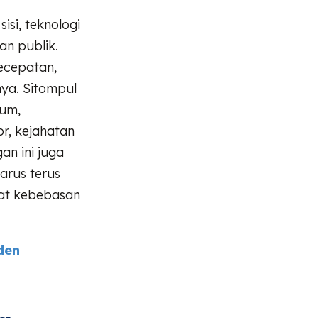
isi, teknologi
an publik.
kecepatan,
ya. Sitompul
kum,
r, kejahatan
an ini juga
arus terus
at kebebasan
den