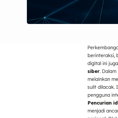
Perkembangan
berinteraksi, 
digital ini j
siber
. Dalam
melainkan m
sulit dilacak
pengguna inte
Pencurian i
menjadi ancam