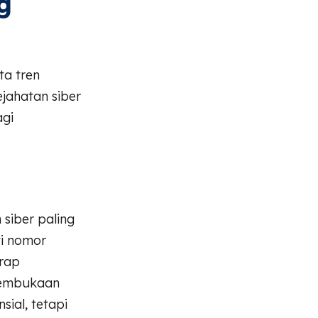
g
ta tren
ejahatan siber
agi
 siber paling
ti nomor
erap
 pembukaan
ial, tetapi