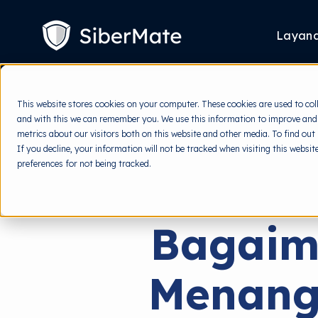
SKIP
TO
CONTENT
Layan
This website stores cookies on your computer. These cookies are used to col
and with this we can remember you. We use this information to improve and
metrics about our visitors both on this website and other media. To find out
If you decline, your information will not be tracked when visiting this websi
preferences for not being tracked.
Bagaim
Menanga