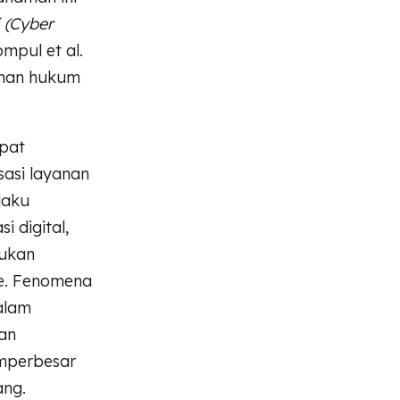
 (Cyber
ompul et al.
man hukum
apat
sasi layanan
laku
 digital,
kukan
re. Fenomena
dalam
an
emperbesar
ang.