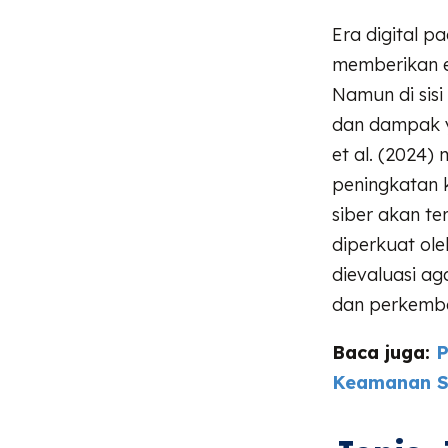
Era digital p
memberikan ef
Namun di sisi
dan dampak y
et al. (2024
peningkatan k
siber akan te
diperkuat ole
dievaluasi 
dan perkemba
Baca juga:
P
Keamanan S