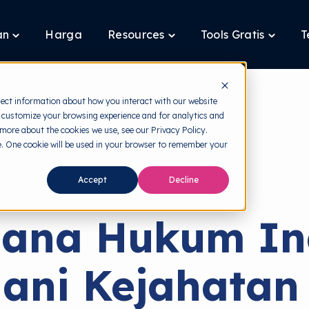
an
Harga
Resources
Tools Gratis
T
Toggle
Toggle
Toggle
children
children
children
for
for
for
Layanan
Resources
Tools
Gratis
lect information about how you interact with our website
 customize your browsing experience and for analytics and
 more about the cookies we use, see our Privacy Policy.
te. One cookie will be used in your browser to remember your
back to HRMI
Accept
Decline
Kebijakan Keamanan
ana Hukum In
ni Kejahatan 