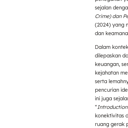
sejalan denga
Crime) dan P
(2024) yang 
dan keamanan 
Dalam kontek
dilepaskan da
keuangan, ser
kejahatan mem
serta lemahn
pencurian id
ini juga seja
“
Introduction
konektivitas
ruang gerak 