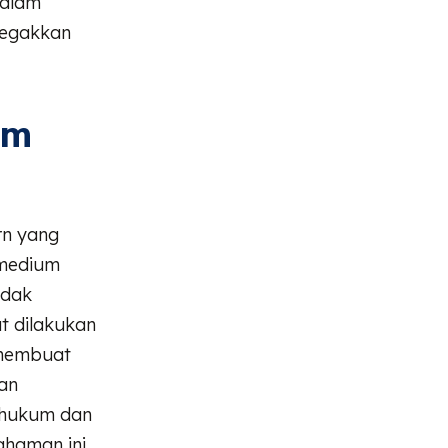
dalam
negakkan
am
rn yang
 medium
idak
t dilakukan
 membuat
kan
 hukum dan
ahaman ini