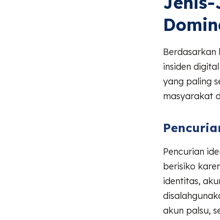
Jenis-
Domina
Berdasarkan b
insiden digita
yang paling s
masyarakat d
Pencurian
Pencurian ide
berisiko kare
identitas, ak
disalahgunaka
akun palsu, s