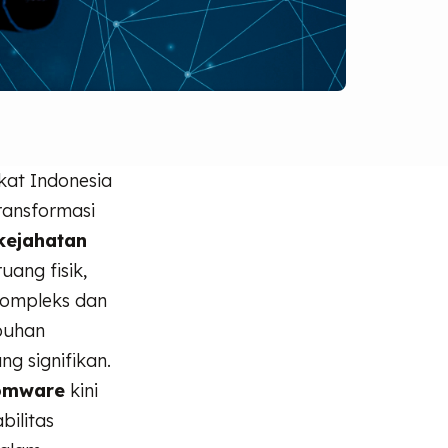
kat Indonesia
transformasi
kejahatan
uang fisik,
kompleks dan
mbuhan
g signifikan.
somware
kini
bilitas