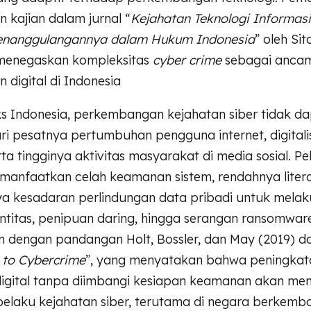
n kajian dalam jurnal “
Kejahatan Teknologi Informasi
enanggulangannya dalam Hukum Indonesia
” oleh Sit
menegaskan kompleksitas
cyber crime
sebagai anca
digital di Indonesia
s Indonesia, perkembangan kejahatan siber tidak d
ri pesatnya pertumbuhan pengguna internet, digitali
ta tingginya aktivitas masyarakat di media sosial. Pe
anfaatkan celah keamanan sistem, rendahnya literasi
ya kesadaran perlindungan data pribadi untuk mela
entitas, penipuan daring, hingga serangan ransomwa
lan dengan pandangan Holt, Bossler, dan May (2019) 
 to Cybercrime
”, yang menyatakan bahwa peningkat
 digital tanpa diimbangi kesiapan keamanan akan m
pelaku kejahatan siber, terutama di negara berkemb