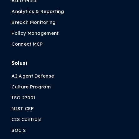
Auto-Phish
Analytics & Reporting
Breach Monitoring
Policy Management
Connect MCP
Solusi
AI Agent Defense
Culture Program
ISO 27001
NIST CSF
CIS Controls
SOC 2