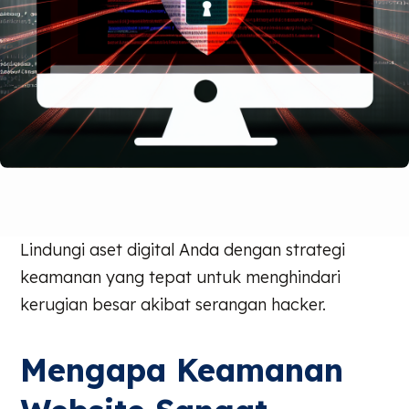
Lindungi aset digital Anda dengan strategi
keamanan yang tepat untuk menghindari
kerugian besar akibat serangan hacker.
Mengapa Keamanan