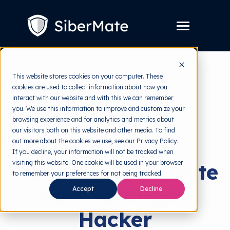
SKIP
TO
CONTENT
Toggle
Menu
Layanan
Toggle
This website stores cookies on your computer. These
children
for
cookies are used to collect information about how you
Harga
back to HRMI
Layanan
interact with our website and with this we can remember
you. We use this information to improve and customize your
Resources
Toggle
Cyber Threats
browsing experience and for analytics and metrics about
children
for
our visitors both on this website and other media. To find
Tools Gratis
Toggle
Resources
Cara Efektif
out more about the cookies we use, see our Privacy Policy.
children
for
If you decline, your information will not be tracked when
Tentang
Tools
visiting this website. One cookie will be used in your browser
Melindungi Website
Gratis
to remember your preferences for not being tracked.
dari Serangan
Accept
Decline
Hacker
Coba Gratis