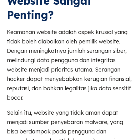
Website Sangat
Penting?
Keamanan website adalah aspek krusial yang
tidak boleh diabaikan oleh pemilik website.
Dengan meningkatnya jumlah serangan siber,
melindungi data pengguna dan integritas
website menjadi prioritas utama. Serangan
hacker dapat menyebabkan kerugian finansial,
reputasi, dan bahkan legalitas jika data sensitif
bocor.
Selain itu, website yang tidak aman dapat
menjadi sumber penyebaran malware, yang
bisa berdampak pada pengguna dan