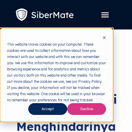
SKIP
TO
CONTENT
Toggle
Menu
Layanan
Toggle
This website stores cookies on your computer. These
children
for
cookies are used to collect information about how you
Harga
back to HRMI
Layanan
interact with our website and with this we can remember
you. We use this information to improve and customize your
Resources
Toggle
Security Policy
browsing experience and for analytics and metrics about
children
for
our visitors both on this website and other media. To find
Tools Gratis
Toggle
Resources
Data Bocor ke
out more about the cookies we use, see our Privacy Policy.
children
for
If you decline, your information will not be tracked when
Tentang
Tools
visiting this website. One cookie will be used in your browser
Pinjol Ilegal? Ini
Gratis
to remember your preferences for not being tracked.
Cara
Accept
Decline
Coba Gratis
Menghindarinya