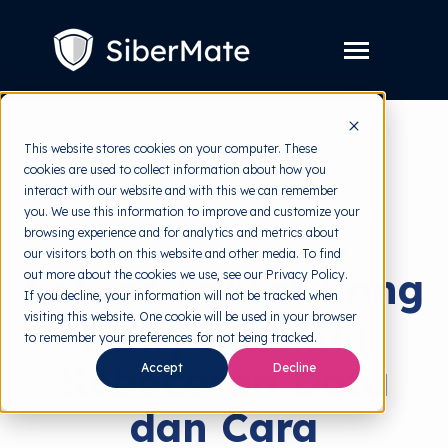
SKIP
TO
CONTENT
Toggle
Menu
Layanan
Toggle
This website stores cookies on your computer. These
children
for
cookies are used to collect information about how you
Harga
back to HRMI
Layanan
interact with our website and with this we can remember
you. We use this information to improve and customize your
Resources
Toggle
Data Breach
browsing experience and for analytics and metrics about
children
for
our visitors both on this website and other media. To find
Tools Gratis
Toggle
Resources
Faktor-Faktor yang
out more about the cookies we use, see our Privacy Policy.
children
for
If you decline, your information will not be tracked when
Tentang
Tools
visiting this website. One cookie will be used in your browser
Menyebabkan
Gratis
to remember your preferences for not being tracked.
Kebocoran Data
Accept
Decline
dan Cara
Coba Gratis