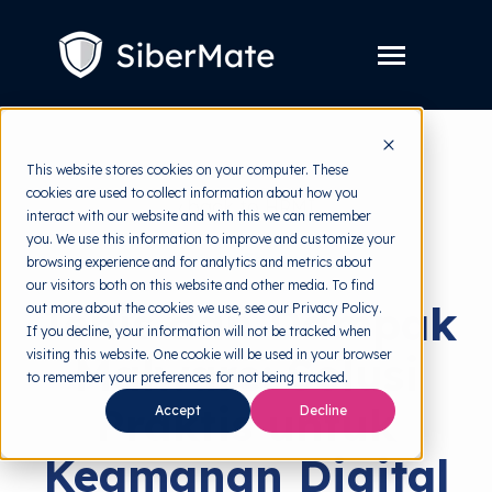
SKIP
TO
CONTENT
Toggle
Menu
Layanan
Toggle
This website stores cookies on your computer. These
children
for
cookies are used to collect information about how you
Harga
back to HRMI
Layanan
interact with our website and with this we can remember
you. We use this information to improve and customize your
Resources
Toggle
Cyber Threats
browsing experience and for analytics and metrics about
children
for
our visitors both on this website and other media. To find
Tools Gratis
Toggle
Resources
Jenis dan Dampak
out more about the cookies we use, see our Privacy Policy.
children
for
If you decline, your information will not be tracked when
Tentang
Tools
visiting this website. One cookie will be used in your browser
Malware: Solusi
Gratis
to remember your preferences for not being tracked.
Praktis untuk
Accept
Decline
Keamanan Digital
Coba Gratis