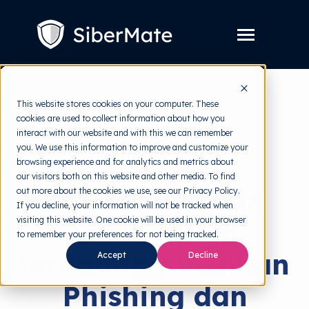
SKIP
TO
CONTENT
Toggle
Menu
Layanan
Toggle
This website stores cookies on your computer. These
children
for
cookies are used to collect information about how you
Harga
back to HRMI
Layanan
interact with our website and with this we can remember
you. We use this information to improve and customize your
Resources
Toggle
Security Awareness
browsing experience and for analytics and metrics about
children
for
our visitors both on this website and other media. To find
Tools Gratis
Toggle
Resources
Cara Karyawan
out more about the cookies we use, see our Privacy Policy.
children
for
If you decline, your information will not be tracked when
Tentang
Tools
visiting this website. One cookie will be used in your browser
Lebih Siaga
Gratis
to remember your preferences for not being tracked.
terhadap Ancaman
Accept
Decline
Phishing dan
Coba Gratis