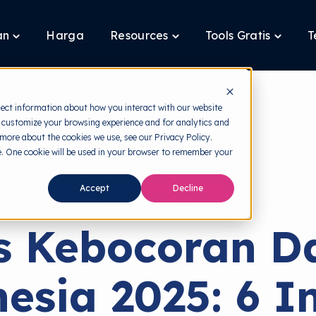
an
Harga
Resources
Tools Gratis
T
Toggle
Toggle
Toggle
children
children
children
for
for
for
Layanan
Resources
Tools
Gratis
lect information about how you interact with our website
 customize your browsing experience and for analytics and
 more about the cookies we use, see our Privacy Policy.
te. One cookie will be used in your browser to remember your
back to HRMI
Accept
Decline
Ancaman Siber
s Kebocoran Da
esia 2025: 6 I