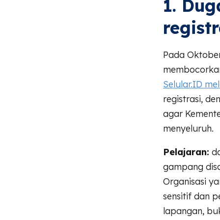
1. Dug
regist
Pada Oktober
membocorkan 
Selular.ID me
registrasi, d
agar Kemente
menyeluruh.
Pelajaran:
da
gampang dis
Organisasi ya
sensitif dan 
lapangan, buk