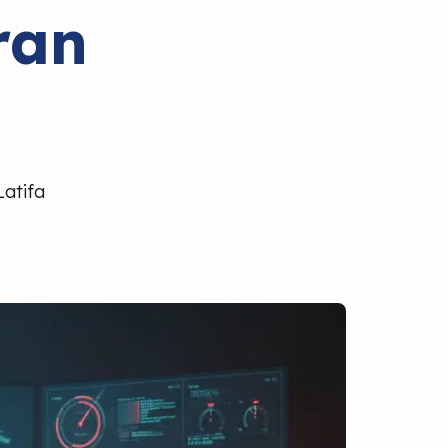
ran
Latifa