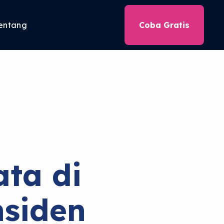
entang
Coba Gratis
ta di
nsiden