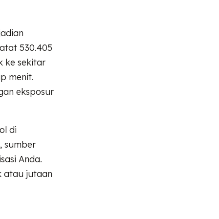
jadian
atat 530.405
 ke sekitar
ap menit.
gan eksposur
l di
t, sumber
sasi Anda.
k atau jutaan