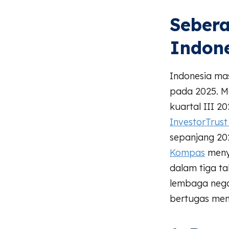
Sebera
Indone
Indonesia ma
pada 2025. 
kuartal III 2
InvestorTrus
sepanjang 20
Kompas
menye
dalam tiga ta
lembaga negar
bertugas men