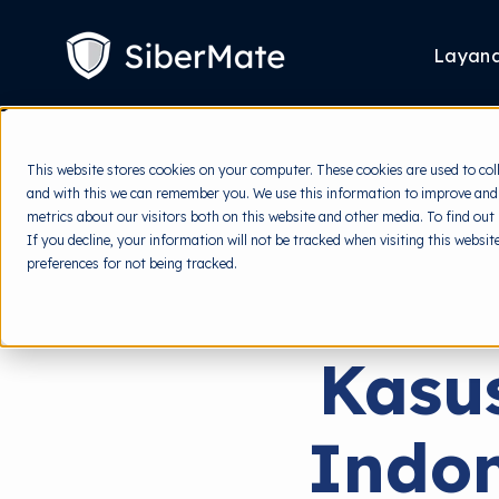
SKIP
TO
CONTENT
Layan
This website stores cookies on your computer. These cookies are used to col
and with this we can remember you. We use this information to improve and
metrics about our visitors both on this website and other media. To find out
If you decline, your information will not be tracked when visiting this websi
preferences for not being tracked.
Kasu
Indon