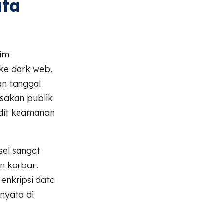
ata
im
ke dark web.
an tanggal
esakan publik
udit keamanan
sel sangat
n korban.
enkripsi data
 nyata di