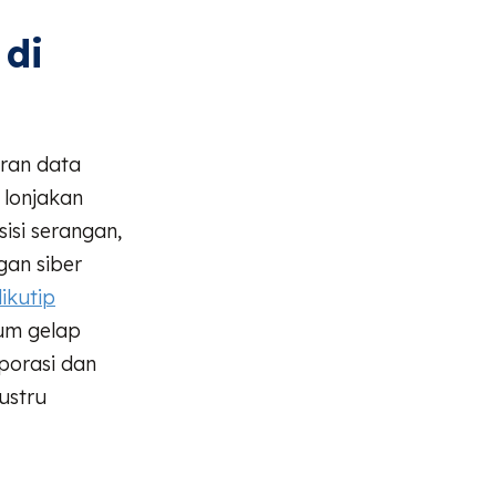
 di
ran data
, lonjakan
isi serangan,
gan siber
ikutip
rum gelap
rporasi dan
ustru