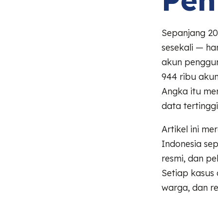
Sepanjang 202
sesekali — h
akun pengguna
944 ribu akun
Angka itu me
data tertinggi
Artikel ini m
Indonesia se
resmi, dan pe
Setiap kasus 
warga, dan re