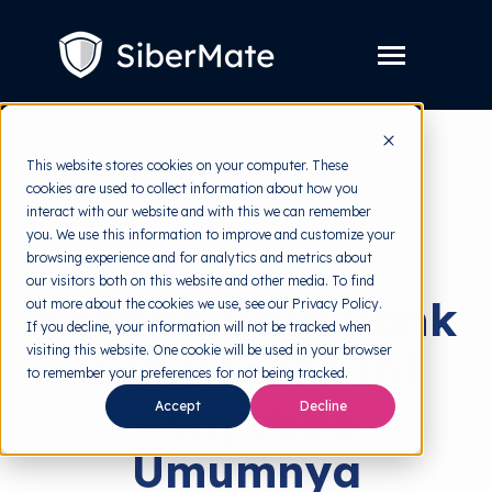
SKIP
TO
CONTENT
Toggle
Menu
Layanan
Toggle
This website stores cookies on your computer. These
children
for
cookies are used to collect information about how you
Harga
back to HRMI
Layanan
interact with our website and with this we can remember
you. We use this information to improve and customize your
Resources
Toggle
Data Breach
browsing experience and for analytics and metrics about
children
for
our visitors both on this website and other media. To find
Tools Gratis
Toggle
Resources
Kenapa Data Bank
out more about the cookies we use, see our Privacy Policy.
children
for
If you decline, your information will not be tracked when
Tentang
Tools
visiting this website. One cookie will be used in your browser
Bisa Bocor? Ini
Gratis
to remember your preferences for not being tracked.
Penyebab
Accept
Decline
Coba Gratis
Umumnya