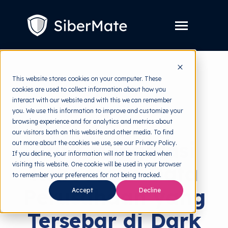
SKIP
TO
CONTENT
Toggle
Menu
Layanan
Toggle
This website stores cookies on your computer. These
children
for
cookies are used to collect information about how you
Harga
back to HRMI
Layanan
interact with our website and with this we can remember
you. We use this information to improve and customize your
Resources
Toggle
Standard
browsing experience and for analytics and metrics about
children
for
our visitors both on this website and other media. To find
Tools Gratis
Toggle
Resources
Cara Mengatasi
out more about the cookies we use, see our Privacy Policy.
children
for
If you decline, your information will not be tracked when
Tentang
Tools
visiting this website. One cookie will be used in your browser
Kebocoran Data
Gratis
to remember your preferences for not being tracked.
Perusahaan yang
Accept
Decline
Tersebar di Dark
Coba Gratis