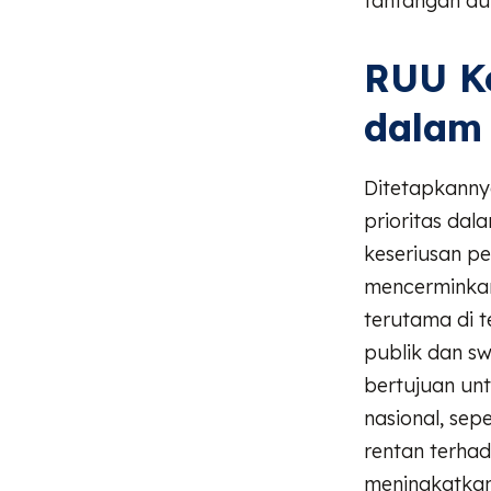
tantangan du
RUU K
dalam 
Ditetapkanny
prioritas dal
keseriusan pe
mencerminkan
terutama di 
publik dan s
bertujuan unt
nasional, sep
rentan terhad
meningkatkan