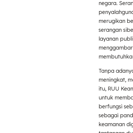
negara. Sera
penyalahguna
merugikan be
serangan sibe
layanan publik
menggambarka
membutuhkan 
Tanpa adanya
meningkat, m
itu, RUU Kea
untuk membang
berfungsi seb
sebagai pand
keamanan dig