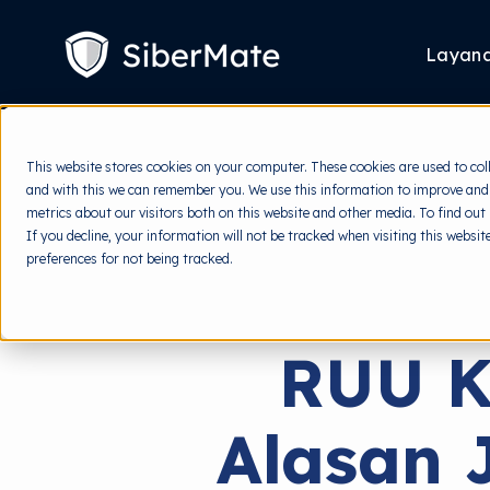
SKIP
TO
CONTENT
Layan
This website stores cookies on your computer. These cookies are used to col
and with this we can remember you. We use this information to improve and
metrics about our visitors both on this website and other media. To find out
If you decline, your information will not be tracked when visiting this websi
preferences for not being tracked.
RUU K
Alasan 