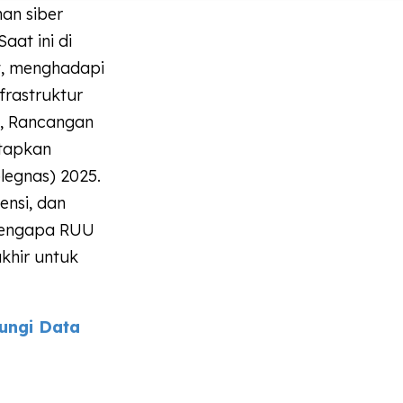
an siber
aat ini di
t, menghadapi
frastruktur
i, Rancangan
tapkan
olegnas) 2025.
ensi, dan
 mengapa RUU
akhir untuk
ungi Data