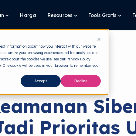
an
Harga
Resources
Tools Gratis
T
Toggle
Toggle
Toggle
children
children
children
for
for
for
Layanan
Resources
Tools
Gratis
lect information about how you interact with our website
 customize your browsing experience and for analytics and
 more about the cookies we use, see our Privacy Policy.
te. One cookie will be used in your browser to remember your
back to HRMI
Accept
Decline
Security Policy
eamanan Siber
Jadi Prioritas 