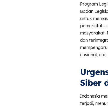
Program Legis
Badan Legisla
untuk memast
pemerintah se
masyarakat. 
dan terinteg
mempengaruhi
nasional, dan
Urgen
Siber 
Indonesia me
terjadi, menu