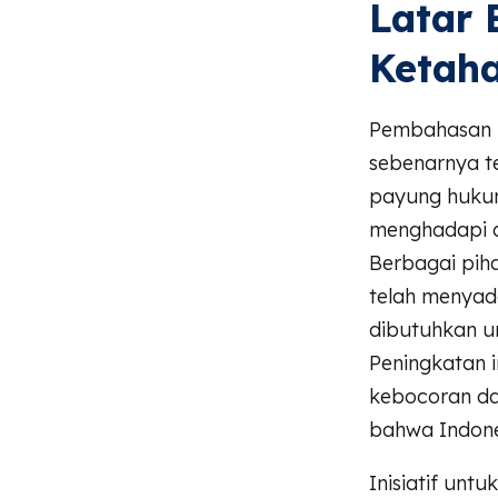
Latar
Ketaha
Pembahasan m
sebenarnya t
payung huku
menghadapi a
Berbagai piha
telah menyad
dibutuhkan un
Peningkatan i
kebocoran dat
bahwa Indone
Inisiatif un