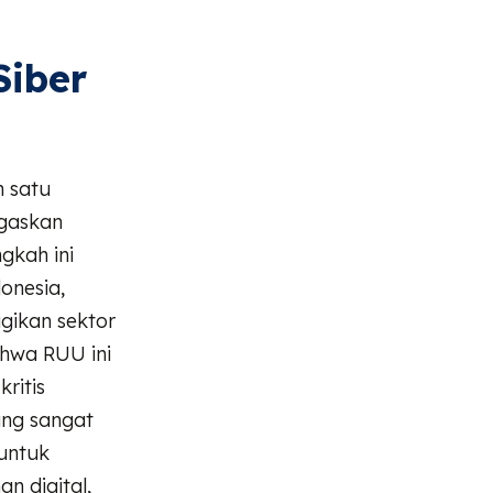
iber
 satu
egaskan
gkah ini
onesia,
gikan sektor
ahwa RUU ini
ritis
yang sangat
 untuk
 digital,