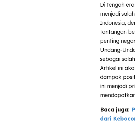
Di tengah er
menjadi salah 
Indonesia, d
tantangan bes
penting negar
Undang-Undan
sebagai salah
Artikel ini a
dampak posit
ini menjadi pr
mendapatkan 
Baca juga:
P
dari Keboco