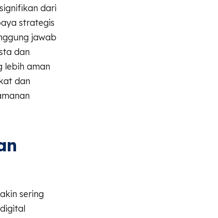
ignifikan dari
paya strategis
anggung jawab
sta dan
g lebih aman
kat dan
eamanan
an
kin sering
igital