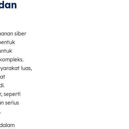
dan
anan siber
bentuk
untuk
kompleks.
yarakat luas,
at
i.
, seperti
n serius
.
 dalam